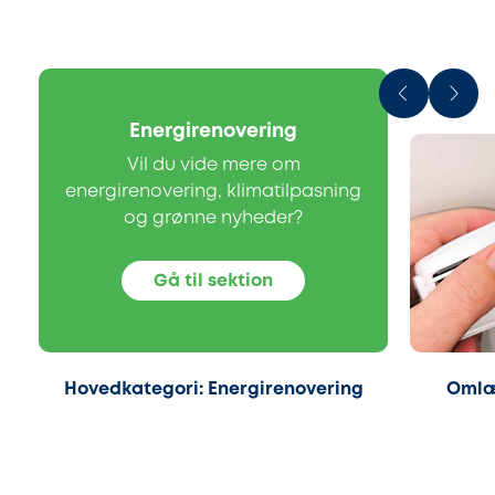
Energirenovering
Vil du vide mere om
energirenovering, klimatilpasning
og grønne nyheder?
Gå til sektion
Hovedkategori: Energirenovering
Omlæg