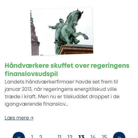
Håndværkere skuffet over regeringens
finanslovsudspil
Landets håndværkerfirmaer havde set frem til
januar 2013, når regeringens energitilskud ville
træde i kraft. Men nu er tilskuddet droppet i de
igangværende finanslov…
Læs mere →
1
2
…
11
12
13
14
15