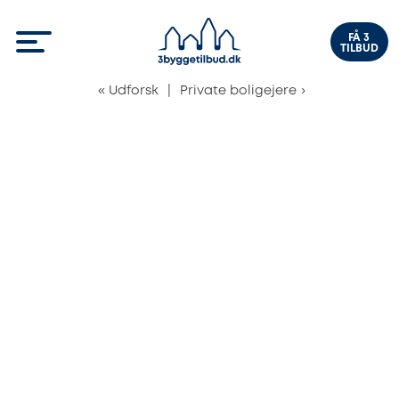
FÅ 3
TILBUD
«
Udforsk
|
Private boligejere
›