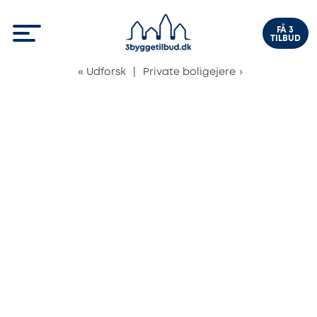
FÅ 3
TILBUD
«
Udforsk
|
Private boligejere
›