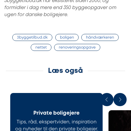
3byggetilbud.dk har eksisteret siden 2000, og
formidler i dag mere end 350 byggeopgaver om
ugen for danske boligejere.
3byggetilbud.dk
boligen
håndværkeren
nettet
renoveringsopgave
Læs også
Private boligejere
Tips, råd, ekspertviden, inspiration
og nyheder til den private boligejer.