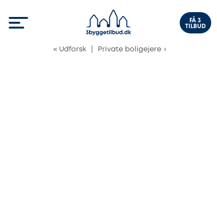
FÅ 3
TILBUD
«
Udforsk
|
Private boligejere
›