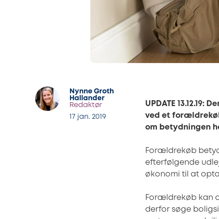
Nynne Groth
Hallander
UPDATE 13.12.19: D
Redaktør
ved et forældrekøb
17 jan. 2019
om betydningen he
Forældrekøb betyde
efterfølgende udlej
økonomi til at optag
Forældrekøb kan of
derfor søge boligsi