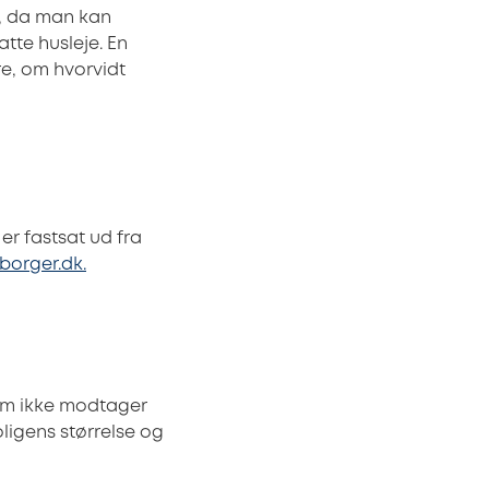
g, da man kan
tte husleje. En
re, om hvorvidt
 er fastsat ud fra
borger.dk.
 som ikke modtager
ligens størrelse og