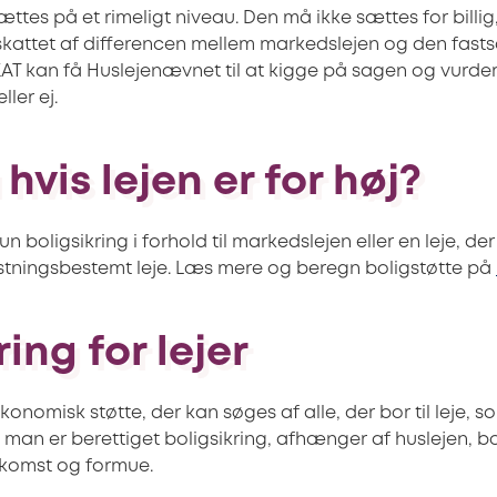
ættes på et rimeligt niveau. Den må ikke sættes for billi
eskattet af differencen mellem markedslejen og den fastsa
AT kan få Huslejenævnet til at kigge på sagen og vurde
ller ej.
hvis lejen er for høj?
un boligsikring i forhold til markedslejen eller en leje, der
tningsbestemt leje. Læs mere og beregn boligstøtte på
ring for lejer
økonomisk støtte, der kan søges af alle, der bor til leje,
 man er berettiget boligsikring, afhænger af huslejen, bo
dkomst og formue.