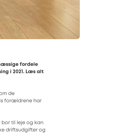
emæssige fordele
ng i 2021. Læs alt
som de
vis forældrene har
or til leje og kan
ke driftsudgifter og