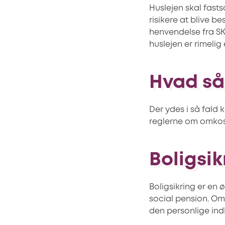
Huslejen skal fasts
risikere at blive b
henvendelse fra SK
huslejen er rimelig e
Hvad så 
Der ydes i så fald k
reglerne om omkos
Boligsik
Boligsikring er en 
social pension. Om
den personlige in