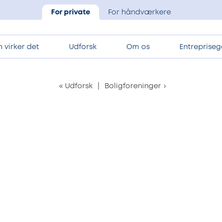
For private
For håndværkere
 virker det
Udforsk
Om os
Entrepriseg
«
Udforsk
|
Boligforeninger
›