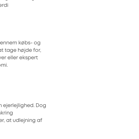
ærdi
 gennem købs- og
t tage højde for,
er eller ekspert
omi.
 ejerlejlighed. Dog
mkring
r, at udlejning af