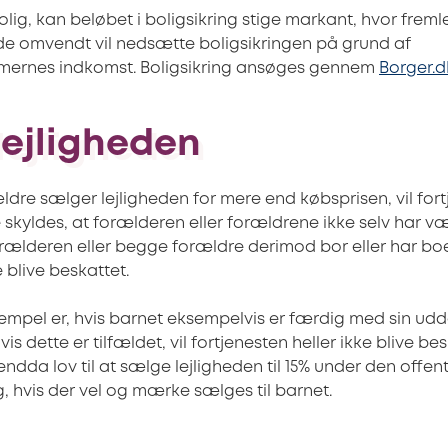
bolig, kan beløbet i boligsikring stige markant, hvor fremle
e omvendt vil nedsætte boligsikringen på grund af
ernes indkomst. Boligsikring ansøges gennem
Borger.d
lejligheden
dre sælger lejligheden for mere end købsprisen, vil for
e skyldes, at forælderen eller forældrene ikke selv har 
orælderen eller begge forældre derimod bor eller har boet
e blive beskattet.
empel er, hvis barnet eksempelvis er færdig med sin udd
is dette er tilfældet, vil fortjenesten heller ikke blive b
dda lov til at sælge lejligheden til 15% under den offent
 hvis der vel og mærke sælges til barnet.