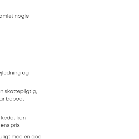
samlet nogle
ejledning og
n skattepligtig,
har beboet
rkedet kan
ens pris
uligt med en god