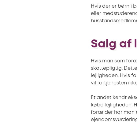
Hvis der er børn i 
eller medstuderend
husstandsmedlemm
Salg af 
Hvis man som foræl
skattepligtig. Dett
lejligheden. Hvis f
vil fortjenesten ikk
Et andet kendt eks
købe lejligheden. Hv
forælder har man en
ejendomsvurdering,