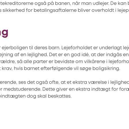
ekreditorerne også på banen, når man udlejer. De kan 
es sikkerhed for betalingsaftalerne bliver overholdt i leje
ng
ejerboligen til deres barn. Lejeforholdet er underlagt l
ning af en lejlighed. Det er en god idé, at der indgås en
ldre, så alle parter er bevidste om vilkårene i lejeforhold
 krav, hvis barnet efterfølgende vil søge boligsikring.
erende, ses det også ofte, at et ekstra værelse i lejlighed
er medstuderende. Dette giver en ekstra indtægt for for
eindtægten dog skal beskattes.