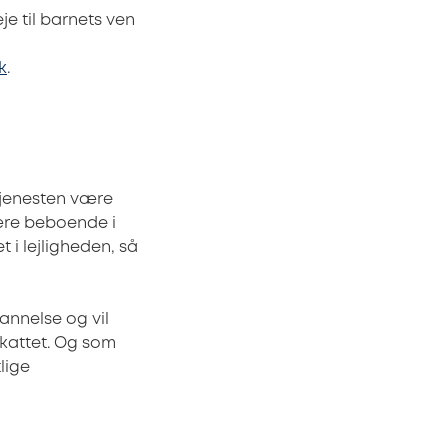
je til barnets ven
k
.
tjenesten være
være beboende i
 i lejligheden, så
annelse og vil
eskattet. Og som
lige