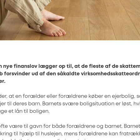
en nye finanslov lægger op til, at de fleste af de skatt
 forsvinder ud af den såkaldte virksomhedsskatteordni
r.
r, at en forælder eller forældrene køber en ejerbolig, 
er til deres barn. Barnets svære boligsituation er løst, h
e et lån til boligen.
te være til gavn for både forældrene og barnet. Barnet b
kring til hjælp til huslejen, mens forældrene kan fratræk