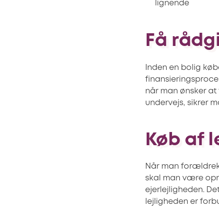
lignende
Få rådg
Inden en bolig kø
finansieringsproces
når man ønsker at 
undervejs, sikrer m
Køb af l
Når man forældrekø
skal man være opmæ
ejerlejligheden. D
lejligheden er forb