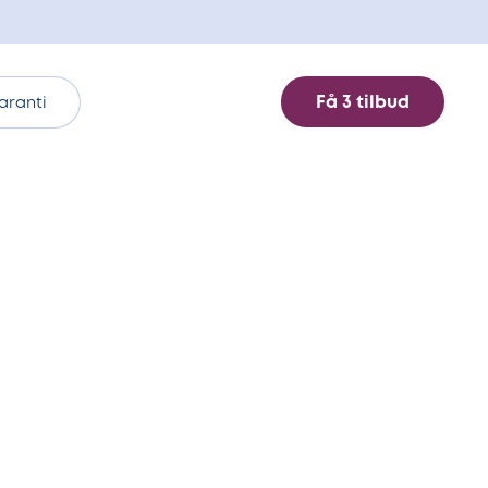
Få 3 tilbud
aranti