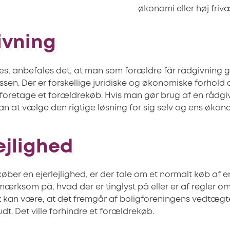
økonomi eller høj friv
ivning
bes, anbefales det, at man som forældre får rådgivning
sen. Der er forskellige juridiske og økonomiske forhold a
foretage et forældrekøb. Hvis man gør brug af en rådgiv
an at vælge den rigtige løsning for sig selv og ens økon
ejlighed
ber en ejerlejlighed, er der tale om et normalt køb af en
rksom på, hvad der er tinglyst på eller er af regler o
et kan være, at det fremgår af boligforeningens vedtægte
udt. Det ville forhindre et forældrekøb.