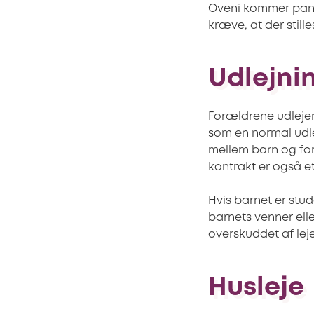
Oveni kommer pant
kræve, at der still
Udlejni
Forældrene udlejer 
som en normal udlej
mellem barn og foræ
kontrakt er også et
Hvis barnet er stud
barnets venner ell
overskuddet af lej
Husleje