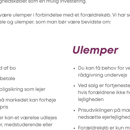
lighedskøbet som en mulig investering.
ære ulemper i forbindelse med et forældrekøb. Vi har 
ele og ulemper, som man bør være bevidste om:
Ulemper
ed af bo
Du kan få behov for v
rådgivning undervejs
t betale
Ved salg er fortjeneste
ligsikring som lejer
hvis forældrene ikke 
lejligheden
 på markedet kan forhøje
pris
Prisudviklingen på ma
nedsætte ejerlejlighed
der kan et værelse udlejes
er, medstuderende eller
Forældrekøb er kun m