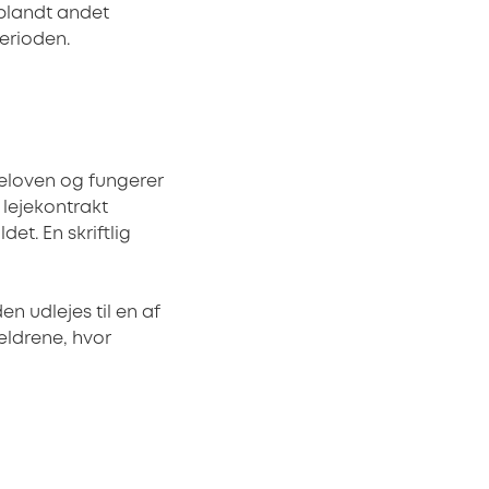
blandt andet
perioden.
ejeloven og fungerer
 lejekontrakt
et. En skriftlig
en udlejes til en af
ældrene, hvor