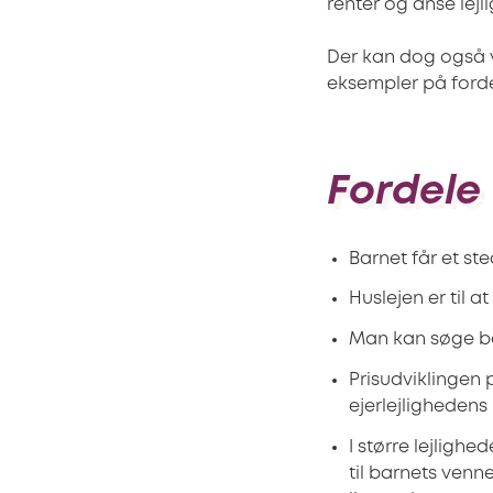
renter og anse lej
Der kan dog også v
eksempler på ford
Fordele
Barnet får et st
Huslejen er til a
Man kan søge bo
Prisudviklingen
ejerlejlighedens 
I større lejlighe
til barnets venn