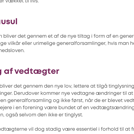
 vækket til livs.
usul
en bliver det gennem et af de nye tiltag i form af en gener
ige vilkår eller urimelige generalforsamlinger, hvis man h
ghedsloven.
g af vedtægter
bliver det gennem den nye lov, lettere at tilgå tinglysn
ger. Derudover kommer nye vedtagne ændringer til at 
en generalforsamling og ikke først, når de er blevet vedta
l ejere i en forening være bundet af en vedtægtsændring
, også selvom den ikke er tinglyst.
edtægterne vil dog stadig være essentiel i forhold til at f