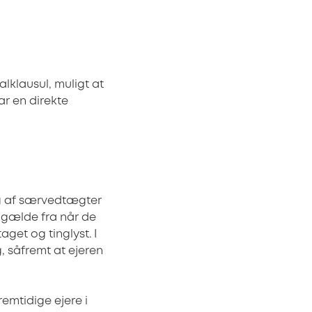
alklausul, muligt at
ar en direkte
ing af særvedtægter
gælde fra når de
get og tinglyst. I
, såfremt at ejeren
remtidige ejere i