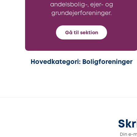
andelsbolig-, ejer- og
grundejerforeninger.
Gå til sektion
Hovedkategori: Boligforeninger
Skr
Din e-ma