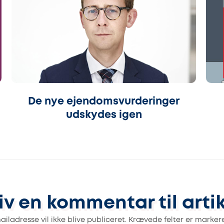
De nye ejendomsvurderinger
udskydes igen
iv en kommentar til arti
iladresse vil ikke blive publiceret.
Krævede felter er marke