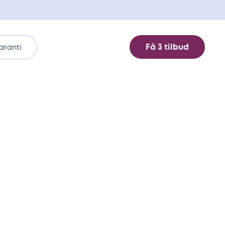
Få 3 tilbud
aranti