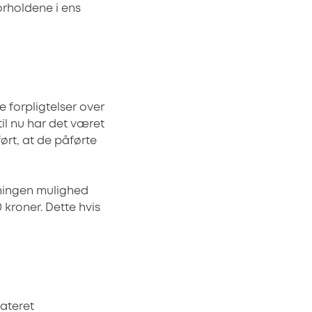
rholdene i ens
e forpligtelser over
til nu har det været
ført, at de påførte
reningen mulighed
 kroner. Dette hvis
ateret