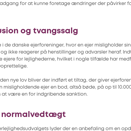
adgang for at kunne foretage ændringer der påvirker fo
usion og tvangssalg
de i de danske ejerforeninger, hvor en ejer misligholder sin
 og ikke reagerer på henstillinger og advarsler heraf. Ind
 ejere for lejlighederne, hvilket i nogle tilfælde har med
oprettelige.
 den nye lov bliver der indført et tiltag, der giver ejerfo
misligholdende ejer en bod, altså bøde, på op til 10.000
 at være en for indgribende sanktion.
 normalvedtægt
rlejlighedsudvalgets lyder der en anbefaling om en opd