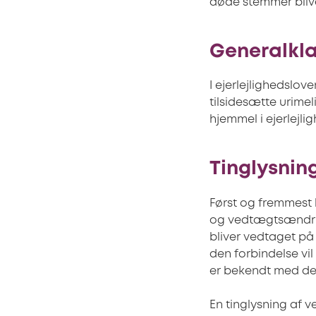
døde stemmer bliver
Generalkla
I ejerlejlighedslov
tilsidesætte urimel
hjemmel i ejerlejli
Tinglysnin
Først og fremmest 
og vedtægtsændrin
bliver vedtaget på 
den forbindelse vi
er bekendt med den
En tinglysning af v