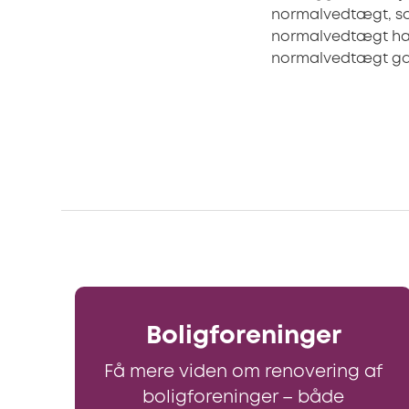
normalvedtægt, som
normalvedtægt har
normalvedtægt gæld
Boligforeninger
Få mere viden om renovering af
boligforeninger – både