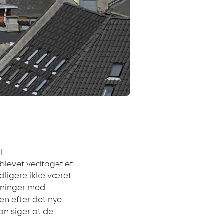
l
blevet vedtaget et
idligere ikke været
emninger med
Men efter det nye
an siger at de