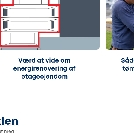
Værd at vide om
Såda
energirenovering af
tøm
etageejendom
klen
ret med
*