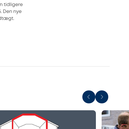
 tidligere
. Den nye
edtægt.