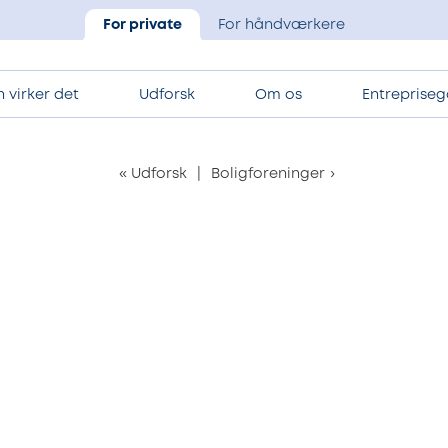
For private
For håndværkere
 virker det
Udforsk
Om os
Entrepriseg
«
Udforsk
|
Boligforeninger
›