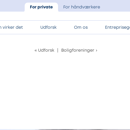
For private
For håndværkere
 virker det
Udforsk
Om os
Entrepriseg
«
Udforsk
|
Boligforeninger
›