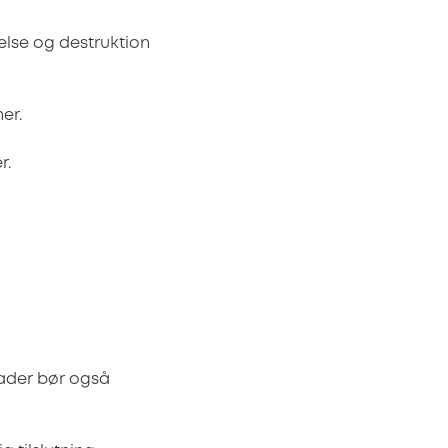
nelse og destruktion
er.
r.
kader bør også