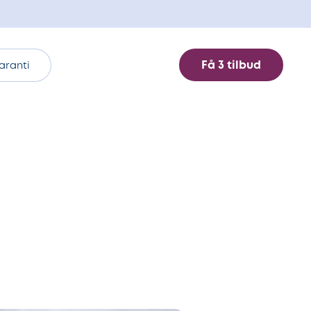
Få 3 tilbud
aranti