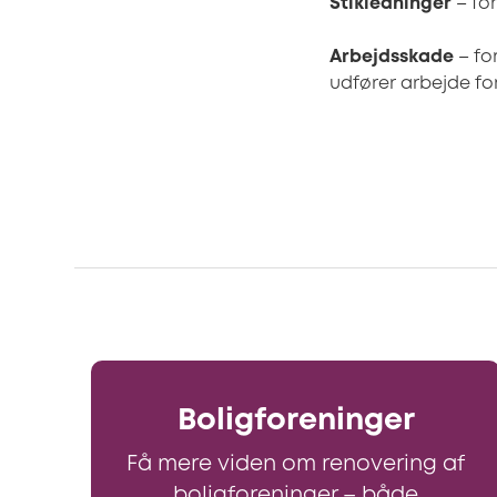
Stikledninger
– for
Arbejdsskade
– fo
udfører arbejde f
Boligforeninger
Få mere viden om renovering af
boligforeninger – både