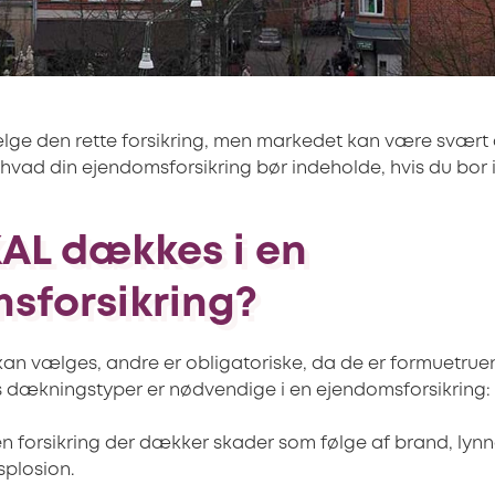
vælge den rette forsikring, men markedet kan være svær
 hvad din ejendomsforsikring bør indeholde, hvis du bor i
AL dækkes i en
sforsikring?
n vælges, andre er obligatoriske, da de er formuetrue
s dækningstyper er nødvendige i en ejendomsforsikring:
n forsikring der dækker skader som følge af brand, lyn
plosion.