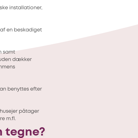
ke installationer,
e af en beskadiget
m samt
esuden dækker
ommens
kan benyttes efter
 husejer påtager
e m.fl.
n tegne?