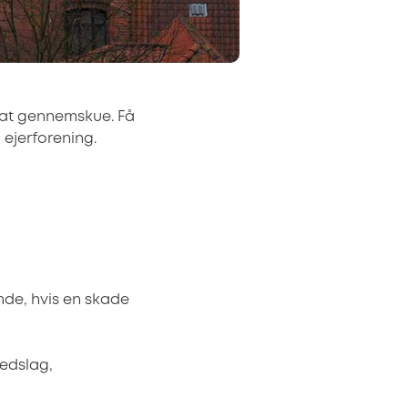
t at gennemskue. Få
 ejerforening.
nde, hvis en skade
nedslag,