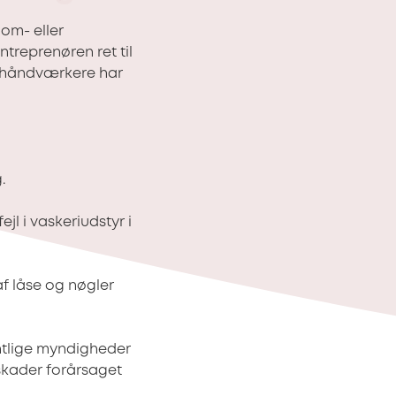
om- eller
treprenøren ret til
e håndværkere har
.
l i vaskeriudstyr i
af låse og nøgler
ntlige myndigheder
 skader forårsaget