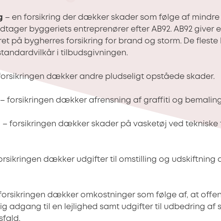
g
– en forsikring der dækker skader som følge af mindre 
dtager byggeriets entreprenører efter AB92. AB92 giver en
et på bygherres forsikring for brand og storm. De flest
tandardvilkår i tilbudsgivningen.
forsikringen dækker andre pludseligt opståede skader.
– forsikringen dækker afrensning af graffiti og bemaling
g
– forsikringen dækker skader på vasketøj ved tekniske fej
orsikringen dækker udgifter til omstilling og udskiftning 
forsikringen dækker omkostninger som følge af, at offe
ig adgang til en lejlighed samt udgifter til udbedring af
fald.