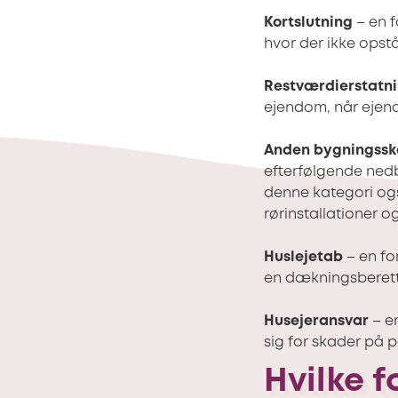
Kortslutning
– en f
hvor der ikke opst
Restværdierstatn
ejendom, når ejen
Anden bygningss
efterfølgende ned
denne kategori og
rørinstallationer o
Huslejetab
– en fo
en dækningsberett
Husejeransvar
– e
sig for skader på p
Hvilke f