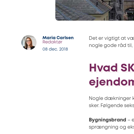
Maria Carlsen
Det er vigtigt at 
Redaktør
nogle gode råd til,
08 dec. 2018
Hvad SK
ejendom
Nogle dækninger ka
sker. Følgende sek
Bygningsbrand
– e
sprængning og eks