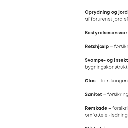
Oprydning og jor
af forurenet jord e
Bestyrelsesansvar
Retshjælp
– forsik
Svampe- og insek
bygningskonstrukti
Glas
– forsikringen
Sanitet
– forsikri
Rørskade
– forsik
omfatte el-ledning