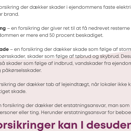
orsikring der dækker skader i ejendommens faste elektris
år brand.
ing
– en forsikring der giver ret til at få nedrevet restern
dommen er mere end 50 procent beskadiget.
kade
– en forsikring der dækker skade som følge af stor
børsskader, skader som følge af tøbrud og skybrud. D
så skader som følge af indbrud, vandskader fra ejend
g påkørselsskader.
rsikring der dækker tab af lejeindtægt, når lokaler ikke 
iget skade.
n forsikring der dækker det erstatningsansvar, man som
ersoner eller ting. Herunder erstatningsansvar for beboer
orsikringer kan I desude