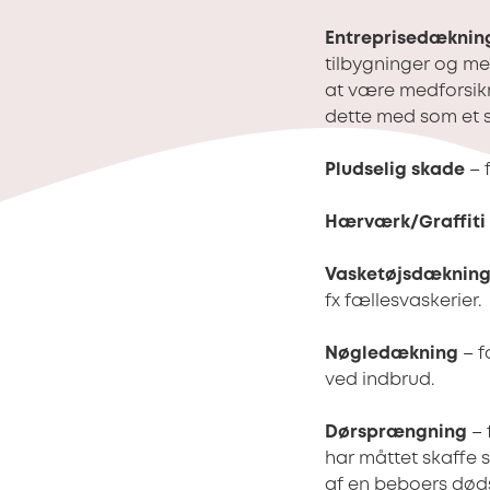
Entreprisedæknin
tilbygninger og me
at være medforsikr
dette med som et s
Pludselig skade
– 
Hærværk/Graffiti
Vasketøjsdæknin
fx fællesvaskerier.
Nøgledækning
– f
ved indbrud.
Dørsprængning
– 
har måttet skaffe s
af en beboers døds