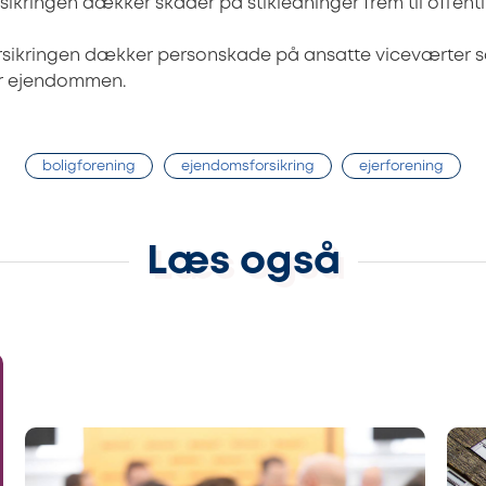
sikringen dækker skader på stikledninger frem til offentlig
rsikringen dækker personskade på ansatte viceværter 
or ejendommen.
boligforening
ejendomsforsikring
ejerforening
Læs også