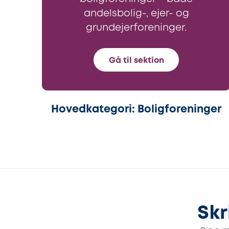
andelsbolig-, ejer- og
grundejerforeninger.
Gå til sektion
Hovedkategori: Boligforeninger
Skr