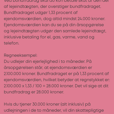
Ved bundfradrag skal du kun betale skat af den del
af lejeindtægten, der overstiger bundfradraget.
Bundfradraget udgør 1,33 procent af
ejendomsværdien, dog altid mindst 24.000 kroner.
Ejendomsværdien kan du se på din årsopgørelse
og lejeindtægten udgør den samlede lejeindtægt,
inklusive betaling for el, gas, varme, vand og
telefon.
Regneeksempel:
Du udlejer din ejerlejlighed i to måneder. På
årsopgørelsen står, at ejendomsværdien er
2.100.000 kroner. Bundfradraget er på 1,33 procent af
ejendomsværdien, hvilket betyder at regnstykket er:
2.100.000 x 1,33 / 100 = 28.000 kroner. Det vil sige at dit
bundfradrag er 28.000 kroner.
Hvis du tjener 30.000 kroner (alt inklusiv) på
udlejningen i de to måneder, vil din skattepligtige