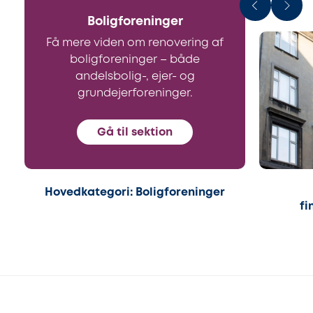
Boligforeninger
Få mere viden om renovering af
boligforeninger – både
andelsbolig-, ejer- og
grundejerforeninger.
Gå til sektion
Hovedkategori: Boligforeninger
fi