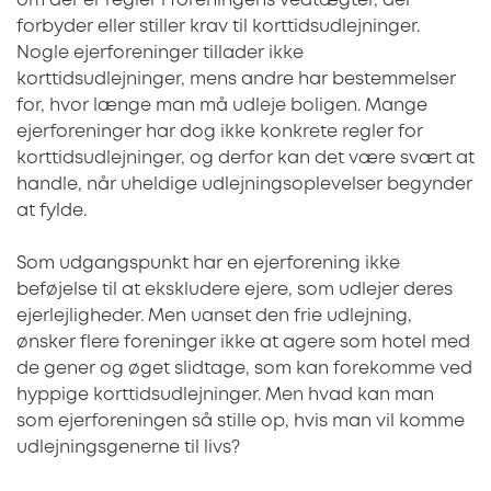
om der er regler i foreningens vedtægter, der
forbyder eller stiller krav til korttidsudlejninger.
Nogle ejerforeninger tillader ikke
korttidsudlejninger, mens andre har bestemmelser
for, hvor længe man må udleje boligen. Mange
ejerforeninger har dog ikke konkrete regler for
korttidsudlejninger, og derfor kan det være svært at
handle, når uheldige udlejningsoplevelser begynder
at fylde.
Som udgangspunkt har en ejerforening ikke
beføjelse til at ekskludere ejere, som udlejer deres
ejerlejligheder. Men uanset den frie udlejning,
ønsker flere foreninger ikke at agere som hotel med
de gener og øget slidtage, som kan forekomme ved
hyppige korttidsudlejninger. Men hvad kan man
som ejerforeningen så stille op, hvis man vil komme
udlejningsgenerne til livs?