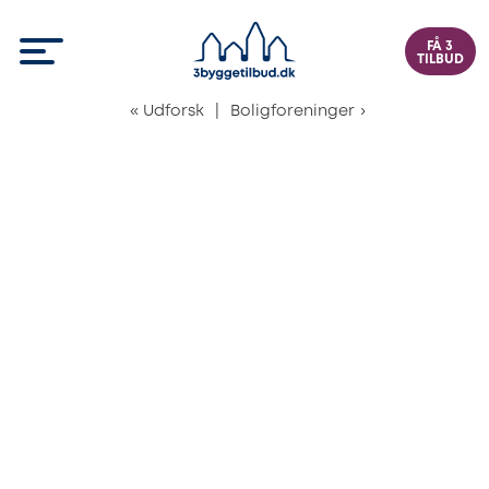
FÅ 3
TILBUD
«
Udforsk
|
Boligforeninger
›