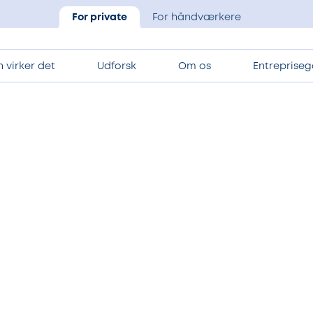
For private
For håndværkere
 virker det
Udforsk
Om os
Entrepriseg