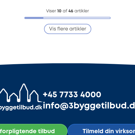
Viser
10
af
46
artikler
Vis flere artikler
+45 7733 4000
info@3byggetilbud.
uforpligtende tilbud
Tilmeld din virks