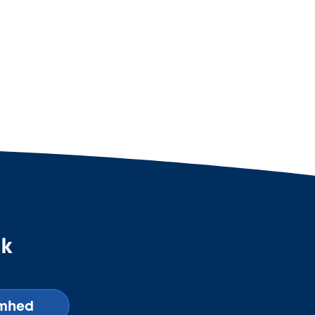
dk
omhed