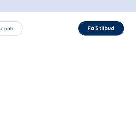
Få 3 tilbud
aranti