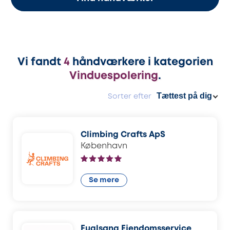
Vi fandt
4
håndværkere i kategorien
Vinduespolering
.
Sorter efter
Climbing Crafts ApS
København
Se mere
Fuglsang Ejendomsservice