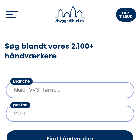
FÅ 3
TILBUD
Søg blandt vores 2.100+
håndværkere
Branche
postnr.
Find håndværker