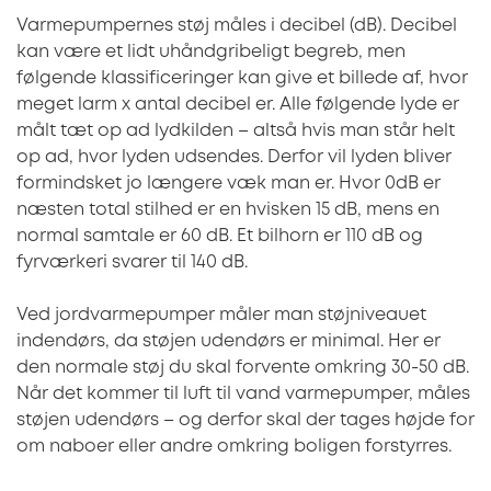
Varmepumpernes støj måles i decibel (dB). Decibel
kan være et lidt uhåndgribeligt begreb, men
følgende klassificeringer kan give et billede af, hvor
meget larm x antal decibel er. Alle følgende lyde er
målt tæt op ad lydkilden – altså hvis man står helt
op ad, hvor lyden udsendes. Derfor vil lyden bliver
formindsket jo længere væk man er. Hvor 0dB er
næsten total stilhed er en hvisken 15 dB, mens en
normal samtale er 60 dB. Et bilhorn er 110 dB og
fyrværkeri svarer til 140 dB.
Ved jordvarmepumper måler man støjniveauet
indendørs, da støjen udendørs er minimal. Her er
den normale støj du skal forvente omkring 30-50 dB.
Når det kommer til luft til vand varmepumper, måles
støjen udendørs – og derfor skal der tages højde for
om naboer eller andre omkring boligen forstyrres.