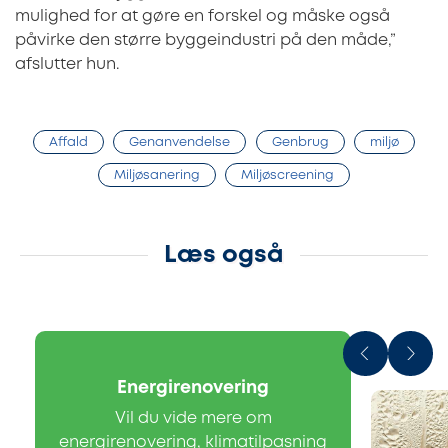
mulighed for at gøre en forskel og måske også
påvirke den større byggeindustri på den måde,”
afslutter hun.
Affald
Genanvendelse
Genbrug
miljø
Miljøsanering
Miljøscreening
Læs også
Energirenovering
Vil du vide mere om
energirenovering, klimatilpasning