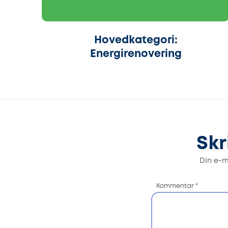
Hovedkategori:
Energirenovering
Skr
Din e-ma
Kommentar
*