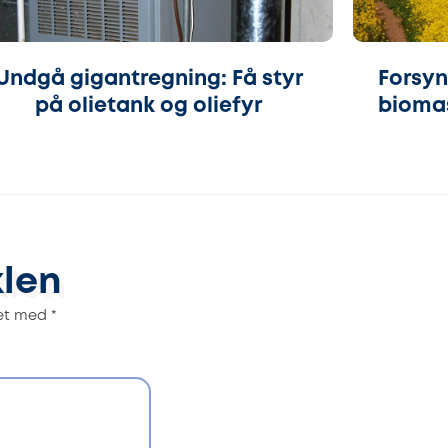
Undgå gigantregning: Få styr
Forsyn
på olietank og oliefyr
biomas
klen
ret med
*