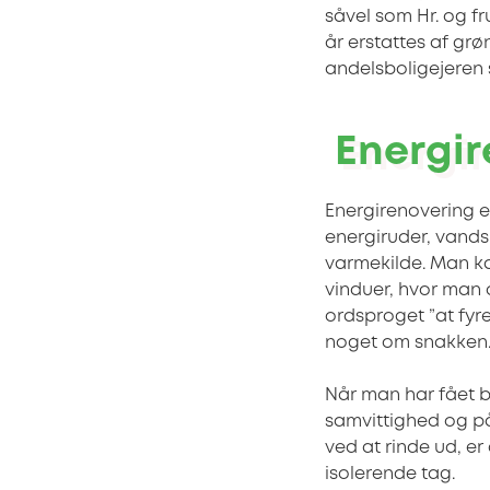
såvel som Hr. og f
år erstattes af gr
andelsboligejeren
Energir
Energirenovering er
energiruder, vands
varmekilde. Man k
vinduer, hvor man 
ordsproget ”at fyre
noget om snakken
Når man har fået bl
samvittighed og på 
ved at rinde ud, e
isolerende tag.