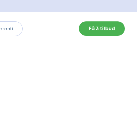
Få 3 tilbud
aranti