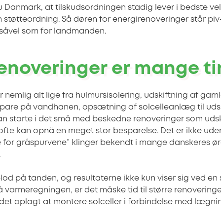
ru Danmark, at tilskudsordningen stadig lever i bedste 
øn støtteordning. Så døren for energirenoveringer står pi
 såvel som for landmanden.
enoveringer er mange t
 nemlig alt lige fra hulmursisolering, udskiftning af gamle
pare på vandhanen, opsætning af solcelleanlæg til udsk
an starte i det små med beskedne renoveringer som udsk
ofte kan opnå en meget stor besparelse. Det er ikke ude
 for gråspurvene” klinger bekendt i mange danskeres ører
.
od på tanden, og resultaterne ikke kun viser sig ved en 
varmeregningen, er det måske tid til større renoveringer
r det oplagt at montere solceller i forbindelse med lægni