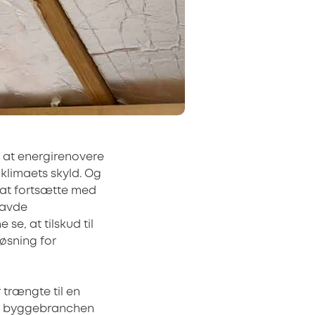
y at energirenovere
 klimaets skyld. Og
t at fortsætte med
havde
se, at tilskud til
løsning for
 trængte til en
de byggebranchen