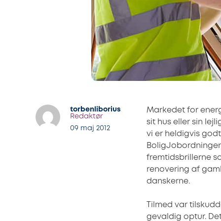
torbenliborius
Markedet for energ
Redaktør
sit hus eller sin l
09 maj 2012
vi er heldigvis go
BoligJobordningen,
fremtidsbrillerne s
renovering af gaml
danskerne.
Tilmed var tilskudd
gevaldig optur. D