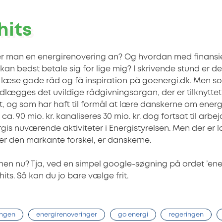
hits
r man en energirenovering an? Og hvordan med finansi
an bedst betale sig for lige mig? I skrivende stund er d
g læse gode råd og få inspiration på goenergi.dk. Men so
dlægges det uvildige rådgivningsorgan, der er tilknyttet
t, og som har haft til formål at lære danskerne om energ
ca. 90 mio. kr. kanaliseres 30 mio. kr. dog fortsat til arb
gis nuværende aktiviteter i Energistyrelsen. Men der er lan
r den markante forskel, er danskerne.
 hen nu? Tja, ved en simpel google-søgning på ordet ’ene
hits. Så kan du jo bare vælge frit.
ingen
energirenoveringer
go energi
regeringen