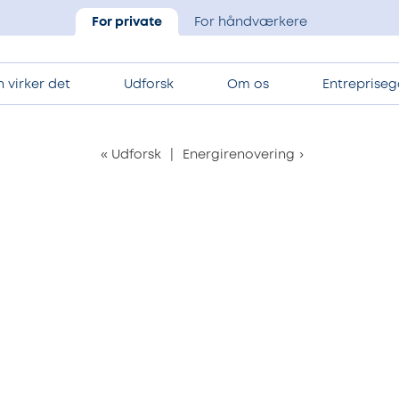
For private
For håndværkere
 virker det
Udforsk
Om os
Entrepriseg
«
Udforsk
|
Energirenovering
›