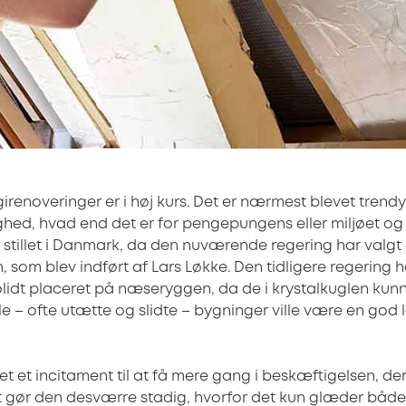
irenoveringer er i høj kurs. Det er nærmest blevet trend
ejlighed, hvad end det er for pengepungens eller miljøet og
dt stillet i Danmark, da den nuværende regering har valg
 som blev indført af Lars Løkke. Den tidligere regering 
olidt placeret på næseryggen, da de i krystalkuglen kunne 
e – ofte utætte og slidte – bygninger ville være en god 
et et incitament til at få mere gang i beskæftigelsen, der
et gør den desværre stadig, hvorfor det kun glæder bå