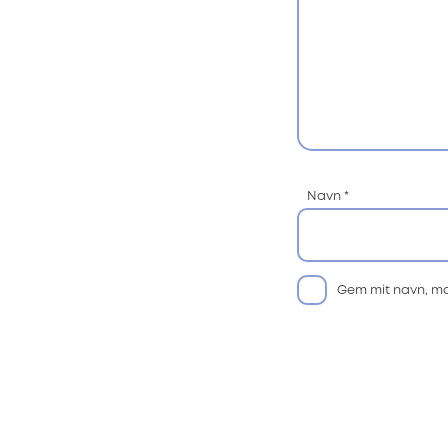
Navn
*
Gem mit navn, ma