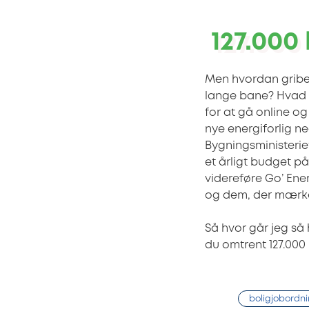
127.000 
Men hvordan gribe
lange bane? Hvad k
for at gå online o
nye energiforlig ne
Bygningsministerie
et årligt budget på 
videreføre Go’ Ener
og dem, der mærke
Så hvor går jeg så
du omtrent 127.000 
boligjobordn