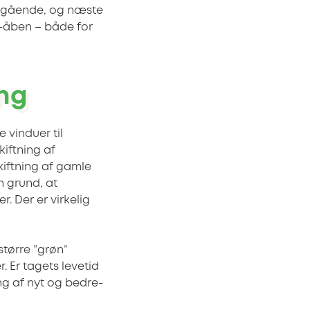
velgående, og næste
v-åben – både for
ing
 vinduer til
iftning af
iftning af gamle
n grund, at
. Der er virkelig
større ”grøn”
. Er tagets levetid
ng af nyt og bedre-