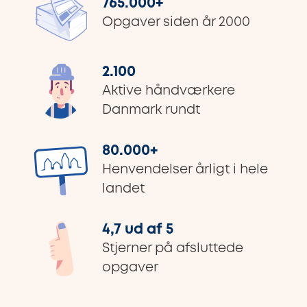
765.000
+
Opgaver siden år 2000
2.100
Aktive håndværkere
Danmark rundt
80.000
+
Henvendelser årligt i hele
landet
4,7 ud af 5
Stjerner på afsluttede
opgaver