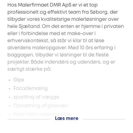
Hos Malerfirmaet DMR ApS er vi et top
professionelt og effektivt team fra Søborg, der
tilbyder vores kvalitetsrige malerløsninger over
hele Sjælland. Om det enten er hjemme i privaten
eller i forbindelse med et make-over i
erhvervskontekst, så står vi klar til at løse
alverdens maleropgaver. Med 10 års erfaring i
baggagen, tilbyder vi løsninger til de fleste
projekter. Både indendørs og udendørs, og er
særligt stærke på:
Gips
Facademaling
spartling af vægge
Opsætning af glasvæv
Indendørs malerarbejde
Læs mere
Et effektivt og flot stykke arbejde