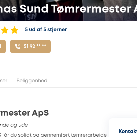
as Sund Tømrermester 
5 ud af 5 stjerner
l
51 92 ** **
ser
Beliggenhed
mester ApS
 inde og ude
Kontakt
får du solidt og gennemført tømrerarbejde