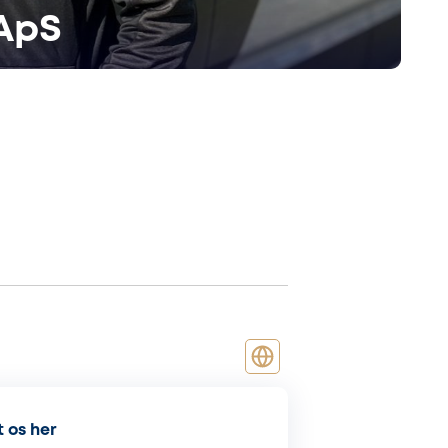
ApS
 os her