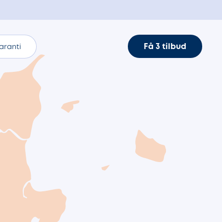
Få 3 tilbud
aranti