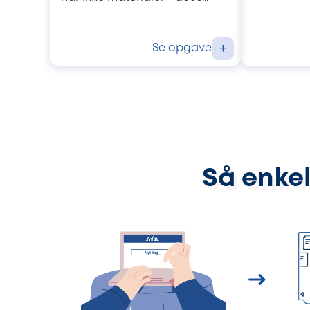
Se opgave
+
Så enkel