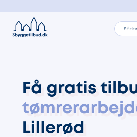
Sådan
Få gratis tilb
tømrerarbejd
Lillerød