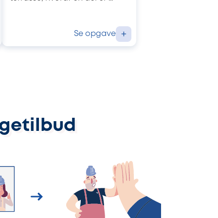
Se opgave
+
ggetilbud