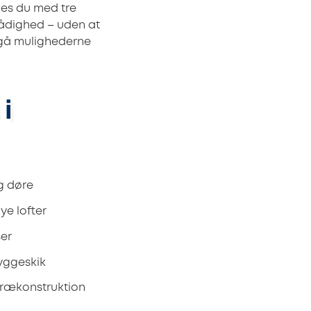
hes du med tre
 rådighed – uden at
emgå mulighederne
i
og døre
ye lofter
ser
byggeskik
 trækonstruktion