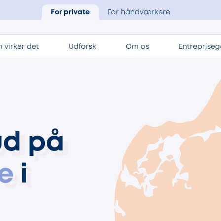
For private
For håndværkere
 virker det
Udforsk
Om os
Entrepriseg
ud på
e
i