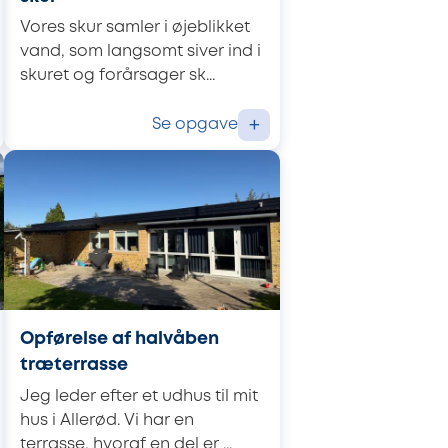
Vores skur samler i øjeblikket
vand, som langsomt siver ind i
skuret og forårsager sk...
Se opgave
+
Opførelse af halvåben
træterrasse
Jeg leder efter et udhus til mit
hus i Allerød. Vi har en
terrasse, hvoraf en del er ...