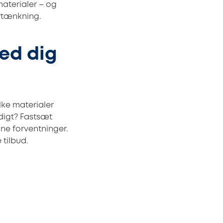
materialer – og
ytænkning.
red dig
ke materialer
digt? Fastsæt
ne forventninger.
 tilbud.