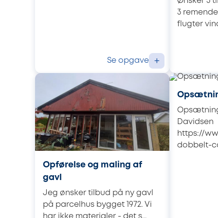
Ønsker 3 ti
3 remender
flugter vin
Se opgave
+
Opsætnin
Opsætning
Davidsen
https://ww
dobbelt-ca
Opførelse og maling af
gavl
Jeg ønsker tilbud på ny gavl
på parcelhus bygget 1972. Vi
har ikke materialer - det s...