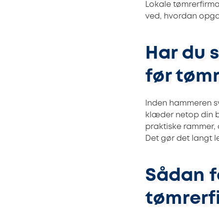
Lokale tømrerfirma
ved, hvordan opgav
Har du s
før tømr
Inden hammeren svi
klæder netop din b
praktiske rammer, 
Det gør det langt l
Sådan få
tømrerfi