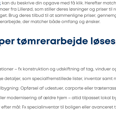
k
kan du beskrive din opgave med få klik. Herefter matc
aer fra Lillerød, som stiller deres løsninger og priser til
noget. Brug deres tilbud til at sammenligne priser, genn
erarbejde, der matcher både omfang og ønsker.
per tømrerarbejde løses 
tioner – fx konstruktion og udskiftning af tag, vinduer 
detaljer, som specialfremstillede lister, inventar samt n
lbygning: Opførsel af udestuer, carporte eller træterras
er modernisering af ældre hjem – altid tilpasset lokal 
efter mål: Fx specialinventar til boligen eller avanceret