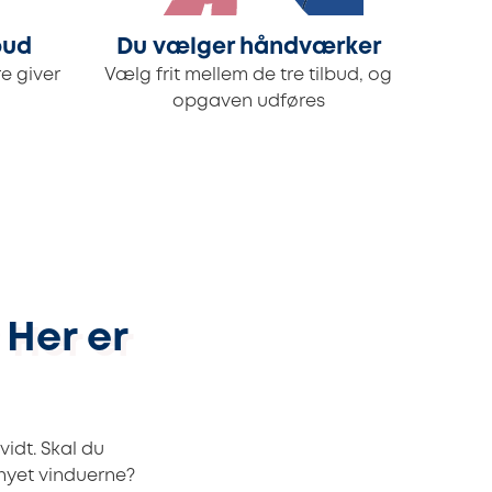
bud
Du vælger håndværker
e giver
Vælg frit mellem de tre tilbud, og
opgaven udføres
 Her er
idt. Skal du
rnyet vinduerne?