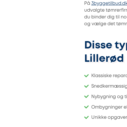
På
3byggetilbud.d
udvalgte tømrerfirm
du binder dig til 
og vælge det tømr
Disse ty
Lillerød
Klassiske repara
Snedkermæssige 
Nybygning og ti
Ombygninger ell
Unikke opgaver 