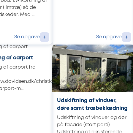
lbud: 1. Afkortning af
 (limtræ) så de
dskeder. Med ...
Se opgave
Se opgave
+
+
g af carport
 af carport fra
w.davidsen.dk/christian-
rport-m...
Udskiftning af vinduer,
døre samt træbeklædning
Udskiftning af vinduer og dør
på facade (stort parti)
Udskiftning af eksisterende