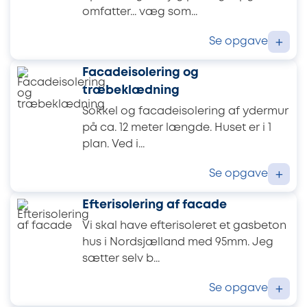
omfatter... væg som...
Se opgave
+
Facadeisolering og
træbeklædning
Sokkel og facadeisolering af ydermur
på ca. 12 meter længde. Huset er i 1
plan. Ved i...
Se opgave
+
Efterisolering af facade
Vi skal have efterisoleret et gasbeton
hus i Nordsjælland med 95mm. Jeg
sætter selv b...
Se opgave
+