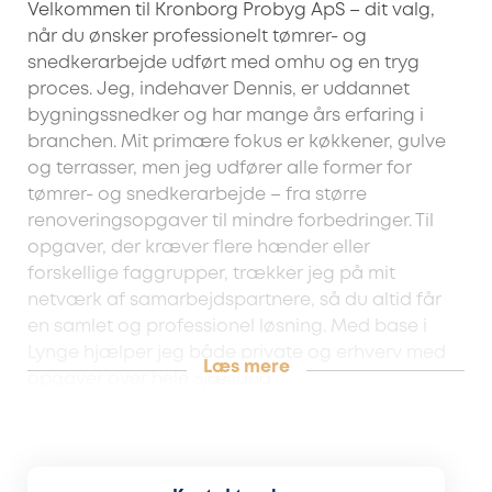
Velkommen til Kronborg Probyg ApS – dit valg,
når du ønsker professionelt tømrer- og
snedkerarbejde udført med omhu og en tryg
proces. Jeg, indehaver Dennis, er uddannet
bygningssnedker og har mange års erfaring i
branchen. Mit primære fokus er køkkener, gulve
og terrasser, men jeg udfører alle former for
tømrer- og snedkerarbejde – fra større
renoveringsopgaver til mindre forbedringer. Til
opgaver, der kræver flere hænder eller
forskellige faggrupper, trækker jeg på mit
netværk af samarbejdspartnere, så du altid får
en samlet og professionel løsning. Med base i
Lynge hjælper jeg både private og erhverv med
Læs mere
opgaver over hele Sjælland.
Eksempler på opgaver Kronborg Probyg ApS
løser for dig:
Køkkener (montering, tilpasninger og