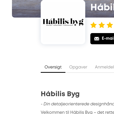
Hábi
E-mai
Oversigt
Opgaver
Anmeldel
Hábilis Byg
- Din detaljeorienterede designhån
Velkommen til Hábilis Byg – det rett