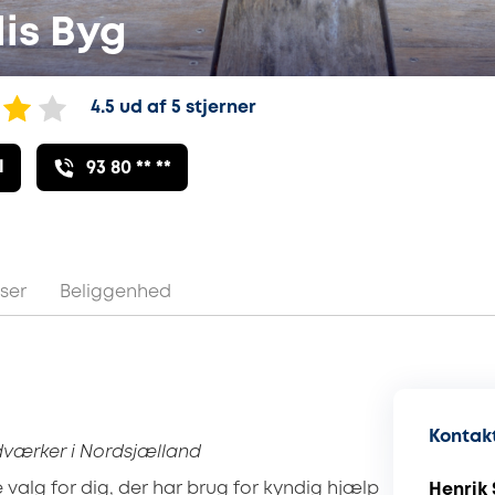
lis Byg
4.5 ud af 5 stjerner
l
93 80 ** **
ser
Beliggenhed
Kontakt
dværker i Nordsjælland
e valg for dig, der har brug for kyndig hjælp
Henrik