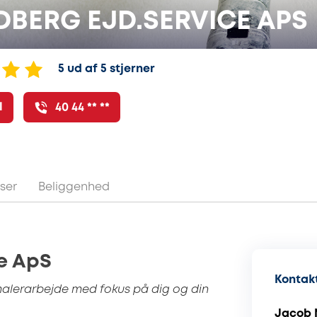
BERG EJD.SERVICE APS
5 ud af 5 stjerner
l
40 44 ** **
ser
Beliggenhed
ce ApS
Kontakt
malerarbejde med fokus på dig og din
Jacob 