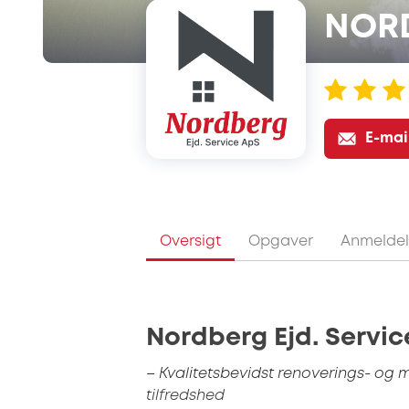
NORD
E-mai
Oversigt
Opgaver
Anmeldel
Nordberg Ejd. Servi
– Kvalitetsbevidst renoverings- og 
tilfredshed