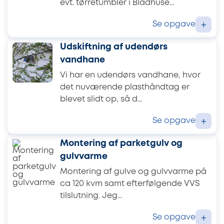
evt. tørretumbler i Bladhuse...
Se opgave
+
Udskiftning af udendørs
vandhane
Vi har en udendørs vandhane, hvor
det nuværende plasthåndtag er
blevet slidt op, så d...
Se opgave
+
Montering af parketgulv og
gulvvarme
Montering af gulve og gulvvarme på
ca 120 kvm samt efterfølgende VVS
tilslutning. Jeg...
Se opgave
+