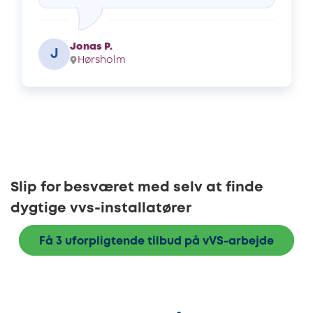
Jonas P.
J
Hørsholm
Slip for besværet med selv at finde
dygtige vvs-installatører
Få 3 uforpligtende tilbud på vVS-arbejde