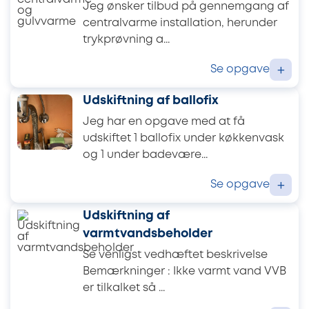
Jeg ønsker tilbud på gennemgang af
centralvarme installation, herunder
trykprøvning a...
Se opgave
+
Udskiftning af ballofix
Jeg har en opgave med at få
udskiftet 1 ballofix under køkkenvask
og 1 under badevære...
Se opgave
+
Udskiftning af
varmtvandsbeholder
Se venligst vedhæftet beskrivelse
Bemærkninger : Ikke varmt vand VVB
er tilkalket så ...