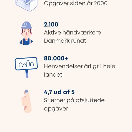
Opgaver siden år 2000
2.100
Aktive håndværkere
Danmark rundt
80.000
+
Henvendelser årligt i hele
landet
4,7 ud af 5
Stjerner på afsluttede
opgaver