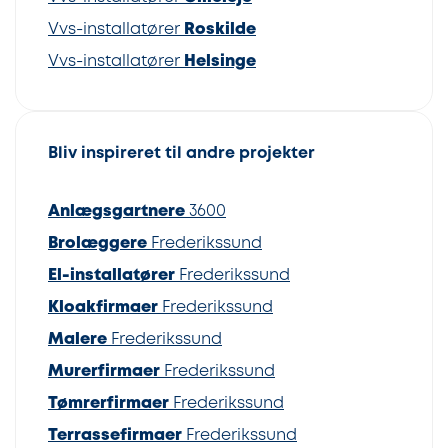
Vvs-installatører
Roskilde
Vvs-installatører
Helsinge
Bliv inspireret til andre projekter
Anlægsgartnere
3600
Brolæggere
Frederikssund
El-installatører
Frederikssund
Kloakfirmaer
Frederikssund
Malere
Frederikssund
Murerfirmaer
Frederikssund
Tømrerfirmaer
Frederikssund
Terrassefirmaer
Frederikssund