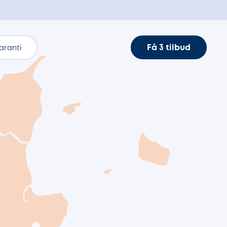
Få 3 tilbud
aranti