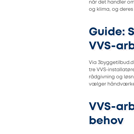
når det handler om
og klima, og deres
Guide: 
VVS-arb
Via 3byggetilbud.
tre VVS-installatø
rådgivning og løsni
vælger håndværke
VVS-arb
behov