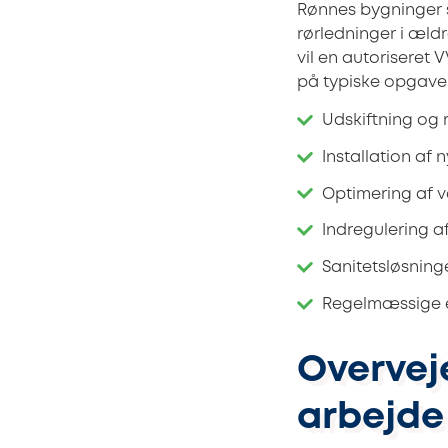
Rønnes bygninger s
rørledninger i æld
vil en autoriseret
på typiske opgaver
Udskiftning og 
Installation af
Optimering af 
Indregulering 
Sanitetsløsning
Regelmæssige ef
Overvej
arbejde