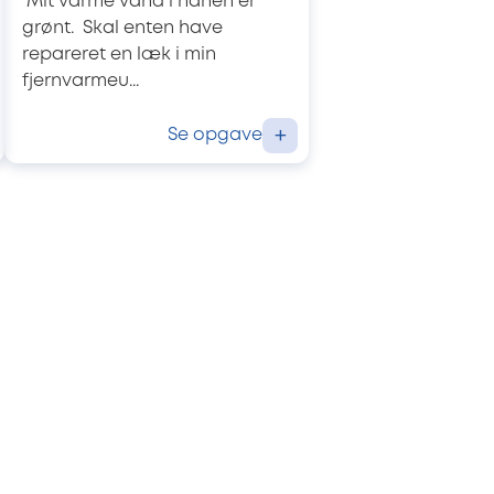
Mit varme vand i hanen er
grønt. Skal enten have
repareret en læk i min
fjernvarmeu...
Se opgave
+