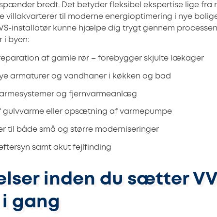
pænder bredt. Det betyder fleksibel ekspertise lige fra 
re villakvarterer til moderne energioptimering i nye boli
 VVS-installatør kunne hjælpe dig trygt gennem processen
 i byen:
reparation af gamle rør – forebygger skjulte lækager
 nye armaturer og vandhaner i køkken og bad
varmesystemer og fjernvarmeanlæg
af gulvvarme eller opsætning af varmepumpe
er til både små og større moderniseringer
tersyn samt akut fejlfinding
elser inden du sætter V
 i gang