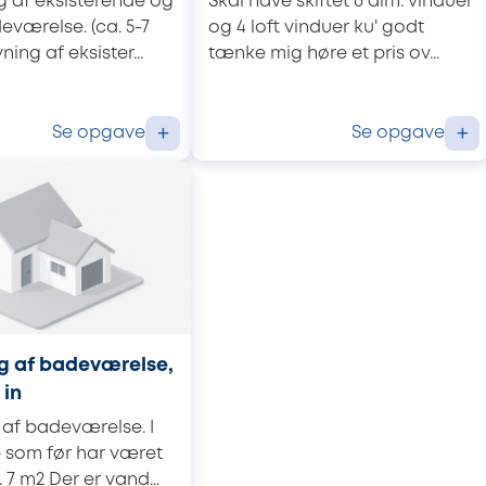
g af eksisterende og
Skal have skiftet 6 alm. vinduer
værelse. (ca. 5-7
og 4 loft vinduer ku' godt
ning af eksister...
tænke mig høre et pris ov...
Se opgave
Se opgave
+
+
ng af badeværelse,
 in
 af badeværelse. I
 som før har været
 7 m2 Der er vand...