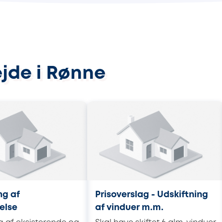
ejde i Rønne
ng af
Prisoverslag - Udskiftning
else
af vinduer m.m.