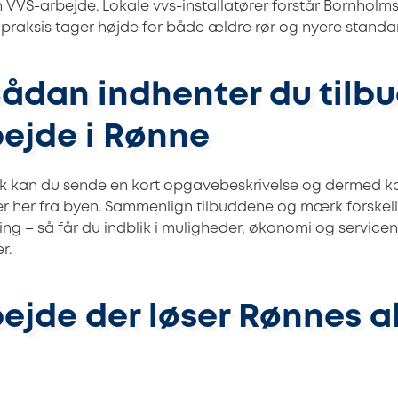
 VVS-arbejde. Lokale vvs-installatører forstår Bornholms
 praksis tager højde for både ældre rør og nyere standa
Sådan indhenter du tilb
ejde i Rønne
dk kan du sende en kort opgavebeskrivelse og dermed 
rer her fra byen. Sammenlign tilbuddene og mærk forske
ng – så får du indblik i muligheder, økonomi og servicen
r.
ejde der løser Rønnes a