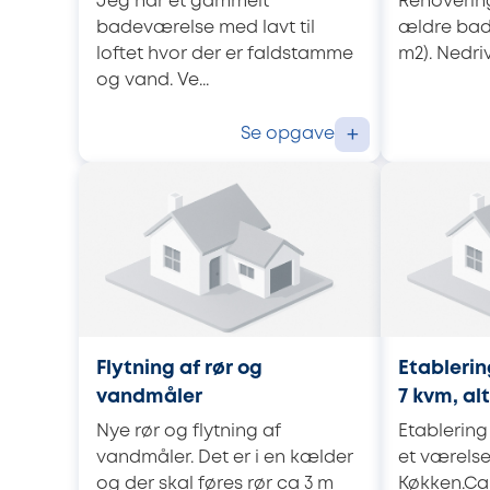
Jeg har et gammelt
Renoverin
badeværelse med lavt til
ældre bade
loftet hvor der er faldstamme
m2). Nedriv
og vand. Ve...
Se opgave
+
Flytning af rør og
Etableri
vandmåler
7 kvm, alt
Nye rør og flytning af
Etablering
vandmåler. Det er i en kælder
et værelse
og der skal føres rør ca 3 m
Køkken.Ca.