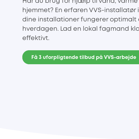
Har du brug for hjælp til vand, varme e
hjemmet? En erfaren VVS-installatør i
dine installationer fungerer optimalt 
hverdagen. Lad en lokal fagmand kla
effektivt.
Få 3 uforpligtende tilbud på VVS-arbejde