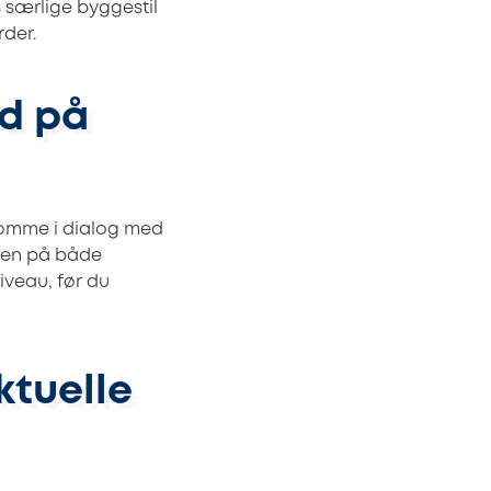
 særlige byggestil
rder.
ud på
komme i dialog med
llen på både
iveau, før du
ktuelle