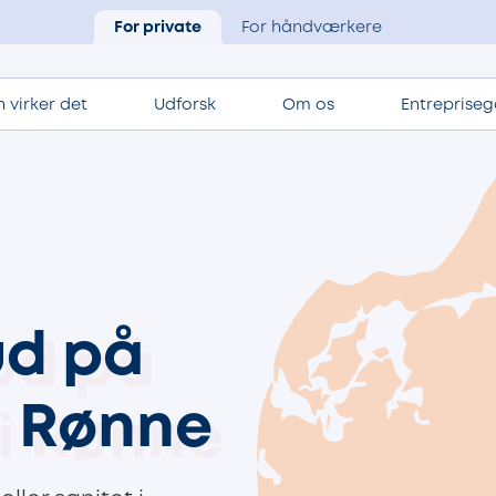
For private
For håndværkere
 virker det
Udforsk
Om os
Entrepriseg
ud på
i Rønne