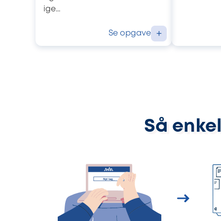
ige...
Se opgave
+
Så enkel