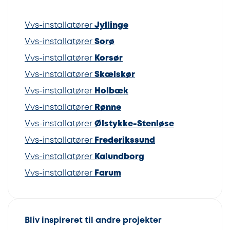
Vvs-installatører
Jyllinge
Vvs-installatører
Sorø
Vvs-installatører
Korsør
Vvs-installatører
Skælskør
Vvs-installatører
Holbæk
Vvs-installatører
Rønne
Vvs-installatører
Ølstykke-Stenløse
Vvs-installatører
Frederikssund
Vvs-installatører
Kalundborg
Vvs-installatører
Farum
Bliv inspireret til andre projekter