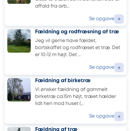
affald fra arb...
Se opgave
+
Fældning og rodfræsning af træ
Jeg vil gerne have fældet,
bortskaffet og rodfræset et træ. Det
er 10-12 m højt. Det ...
Se opgave
+
Fældning af birketræ
Vi ønsker fældning af gammelt
birketræ ca.15m højt, træet hælder
lidt hen mod huset (...
Se opgave
+
Fældning af træ