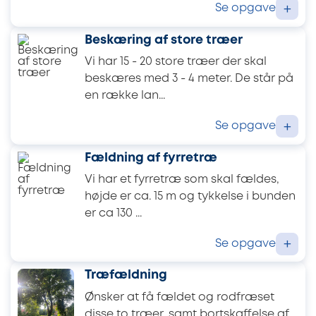
Se opgave
+
Beskæring af store træer
Vi har 15 - 20 store træer der skal
beskæres med 3 - 4 meter. De står på
en række lan...
Se opgave
+
Fældning af fyrretræ
Vi har et fyrretræ som skal fældes,
højde er ca. 15 m og tykkelse i bunden
er ca 130 ...
Se opgave
+
Træfældning
Ønsker at få fældet og rodfræset
disse to træer, samt bortskaffelse af