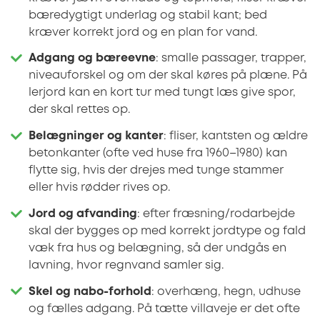
bæredygtigt underlag og stabil kant; bed
kræver korrekt jord og en plan for vand.
Adgang og bæreevne
: smalle passager, trapper,
niveauforskel og om der skal køres på plæne. På
lerjord kan en kort tur med tungt læs give spor,
der skal rettes op.
Belægninger og kanter
: fliser, kantsten og ældre
betonkanter (ofte ved huse fra 1960–1980) kan
flytte sig, hvis der drejes med tunge stammer
eller hvis rødder rives op.
Jord og afvanding
: efter fræsning/rodarbejde
skal der bygges op med korrekt jordtype og fald
væk fra hus og belægning, så der undgås en
lavning, hvor regnvand samler sig.
Skel og nabo-forhold
: overhæng, hegn, udhuse
og fælles adgang. På tætte villaveje er det ofte