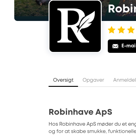
Robi
E-mai
Oversigt
Opgaver
Anmeldel
Robinhave ApS
Hos Robinhave ApS møder du et en
og for at skabe smukke, funktionell