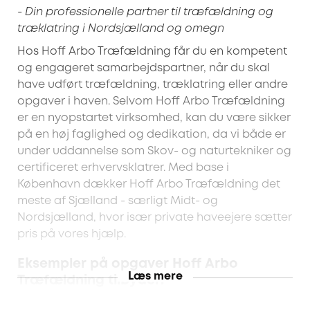
- Din professionelle partner til træfældning og
træklatring i Nordsjælland og omegn
Hos Hoff Arbo Træfældning får du en kompetent
og engageret samarbejdspartner, når du skal
have udført træfældning, træklatring eller andre
opgaver i haven. Selvom Hoff Arbo Træfældning
er en nyopstartet virksomhed, kan du være sikker
på en høj faglighed og dedikation, da vi både er
under uddannelse som Skov- og naturtekniker og
certificeret erhvervsklatrer. Med base i
København dækker Hoff Arbo Træfældning det
meste af Sjælland - særligt Midt- og
Nordsjælland, hvor især private haveejere sætter
pris på vores hjælp.
Eksempler på opgaver Hoff Arbo
Læs mere
Træfældning tilbyder:
Træfældning af store og små træer