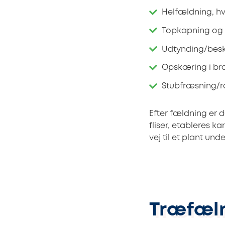
Helfældning, hvo
Topkapning og 
Udtynding/besk
Opskæring i bræ
Stubfræsning/ro
Efter fældning er 
fliser, etableres k
vej til et plant u
Træfæln