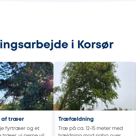
ingsarbejde i Korsør
 af træer
Træfældning
øje fyrtræer og et
Træ på ca. 12-15 meter med
 træer, vi gerne vil
hældning mod nabo over