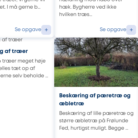
t. I må gerne b...
hæk. Bygherre ved ikke
hvilken træs...
Se opgave
Se opgave
+
+
g af træer
6 træer meget høje
ælles tæt op af
gerne selv beholde ...
Beskæring af pæretræ og
æbletræ
Beskæring af lille pæretræ og
større æbletræ på Frølunde
Fed, hurtigst muligt. Begge ...