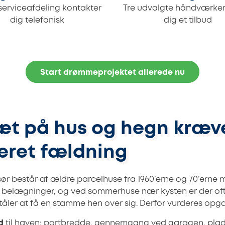
serviceafdeling kontakter
Tre udvalgte håndværker
dig telefonisk
dig et tilbud
Start drømmeprojektet allerede nu
æt på hus og hegn kræv
leret fældning
ør består af ældre parcelhuse fra 1960’erne og 70’erne 
te belægninger, og ved sommerhuse nær kysten er der o
tåler at få en stamme hen over sig. Derfor vurderes opga
d
til haven: portbredde, gennemgang ved garagen, plads 