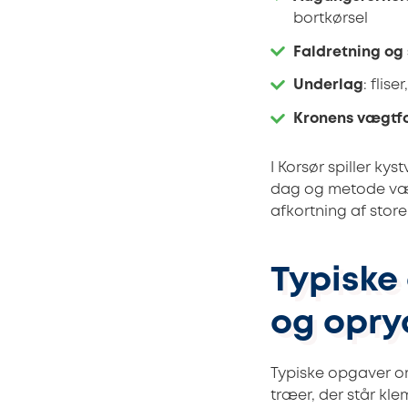
bortkørsel
Faldretning og
Underlag
: flis
Kronens vægtfo
I Korsør spiller kys
dag og metode væl
afkortning af store
Typiske
og opry
Typiske opgaver o
træer, der står kl