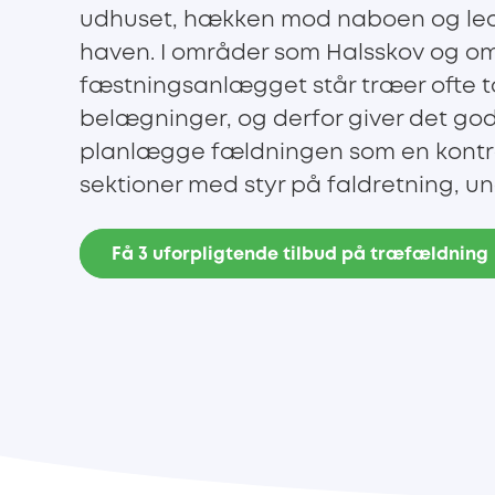
udhuset, hækken mod naboen og led
haven. I områder som Halsskov og o
fæstningsanlægget står træer ofte 
belægninger, og derfor giver det go
planlægge fældningen som en kontro
sektioner med styr på faldretning, u
Få 3 uforpligtende tilbud på træfældning