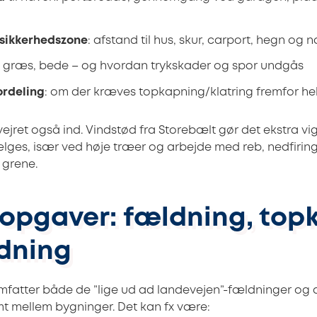
 sikkerhedszone
: afstand til hus, skur, carport, hegn og 
er, græs, bede – og hvordan trykskader og spor undgås
rdeling
: om der kræves topkapning/klatring fremfor h
tvejret også ind. Vindstød fra Storebælt gør det ekstra vig
ges, især ved høje træer og arbejde med reb, nedfirin
 grene.
 opgaver: fældning, top
dning
mfatter både de ”lige ud ad landevejen”-fældninger og
emt mellem bygninger. Det kan fx være: