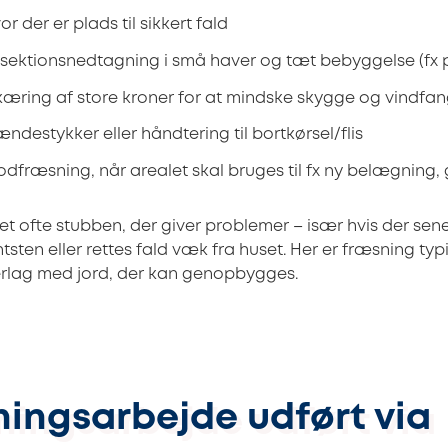
r der er plads til sikkert fald
sektionsnedtagning i små haver og tæt bebyggelse (fx 
æring af store kroner for at mindske skygge og vindfa
ndestykker eller håndtering til bortkørsel/flis
dfræsning, når arealet skal bruges til fx ny belægning,
det ofte stubben, der giver problemer – især hvis der se
antsten eller rettes fald væk fra huset. Her er fræsning typ
nderlag med jord, der kan genopbygges.
ingsarbejde udført via