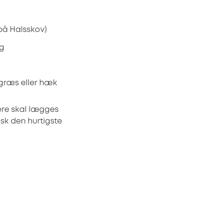
på Halsskov)
ng
 græs eller hæk
nere skal lægges
isk den hurtigste