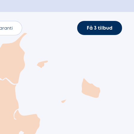
Få 3 tilbud
aranti