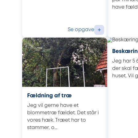
have fælde
Se opgave
+
Beskærin
Jeg har 5 
der skal f
huset. Vil 
Fældning af træ
Jeg vil gerne have et
blommetræ fældet. Det står i
vores hæk. Træet har to
stammer, o...