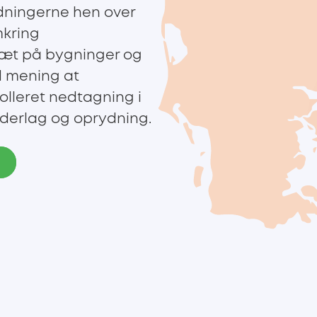
ningerne hen over
mkring
tæt på bygninger og
d mening at
lleret nedtagning i
nderlag og oprydning.