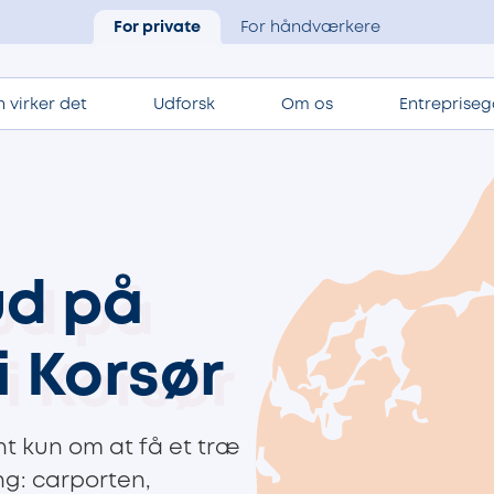
For private
For håndværkere
 virker det
Udforsk
Om os
Entrepriseg
ud på
i Korsør
t kun om at få et træ
g: carporten,