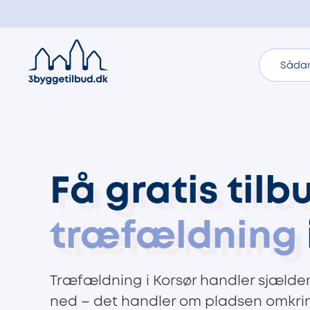
Sådan
Få gratis tilb
træfældning
Træfældning i Korsør handler sjælden
ned – det handler om pladsen omkrin