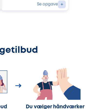
Se opgave
+
ggetilbud
bud
Du vælger håndværker