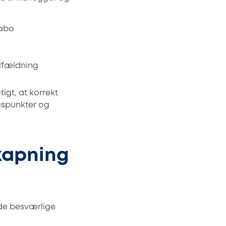
nabo
elfældning
tigt, at korrekt
gspunkter og
kapning
 de besværlige