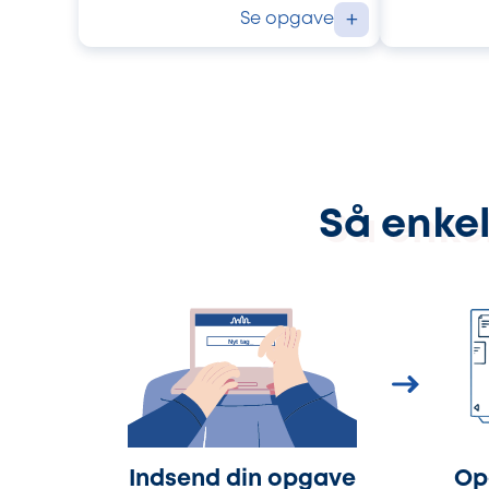
Se opgave
+
Så enkel
Indsend din opgave
Op