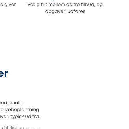
e giver
Vælg frit mellem de tre tilbud, og
opgaven udføres
er
med smalle
fte læbeplantning
ven typisk ud fra:
til flishugger og