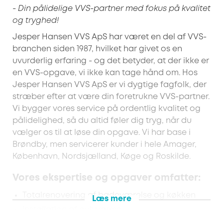
- Din pålidelige VVS-partner med fokus på kvalitet
og tryghed!
Jesper Hansen VVS ApS har været en del af VVS-
branchen siden 1987, hvilket har givet os en
uvurderlig erfaring - og det betyder, at der ikke er
en VVS-opgave, vi ikke kan tage hånd om. Hos
Jesper Hansen VVS ApS er vi dygtige fagfolk, der
stræber efter at være din foretrukne VVS-partner.
Vi bygger vores service på ordentlig kvalitet og
pålidelighed, så du altid føler dig tryg, når du
vælger os til at løse din opgave. Vi har base i
Brøndby, men servicerer kunder i hele Amager,
København, Nordsjælland, Køge og Roskilde.
Vores ekspertise og opgaver omfatter:
Totalrenovering af badeværelse og køkken
Læs mere
Installation af gulvvarme