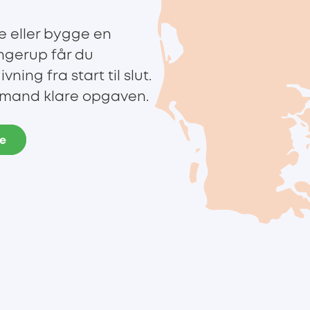
e eller bygge en
ngerup får du
ing fra start til slut.
agmand klare opgaven.
de