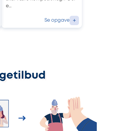
e...
Se opgave
+
ggetilbud