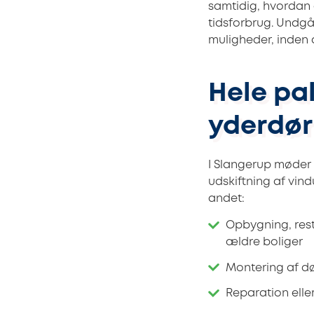
samtidig, hvordan 
tidsforbrug. Undgå
muligheder, inden d
Hele pa
yderdør 
I Slangerup møder 
udskiftning af vin
andet:
Opbygning, rest
ældre boliger
Montering af d
Reparation elle