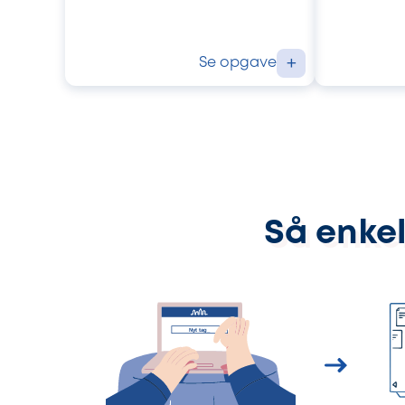
Se opgave
+
Så enkel