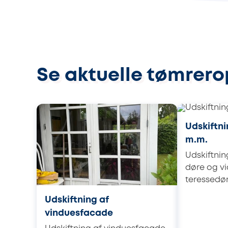
Se aktuelle tømrero
Udskiftni
m.m.
Udskiftning
døre og vi
teressedør.
Udskiftning af
vinduesfacade