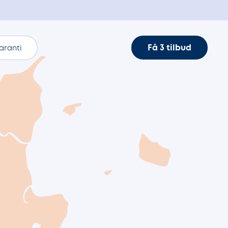
Få 3 tilbud
aranti