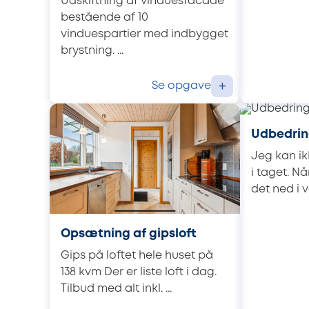
Udskiftning af vinduesfacade
bestående af 10
vinduespartier med indbygget
brystning. ...
Se opgave
+
Udbedrin
Jeg kan i
i taget. N
det ned i v
Opsætning af gipsloft
Gips på loftet hele huset på
138 kvm Der er liste loft i dag.
Tilbud med alt inkl. ...