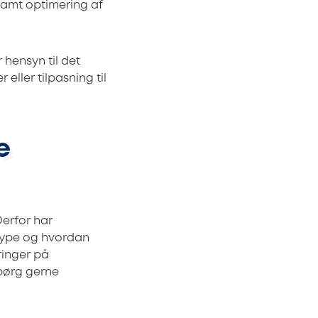
samt optimering af
hensyn til det
eller tilpasning til
e
erfor har
gtype og hvordan
ringer på
Spørg gerne