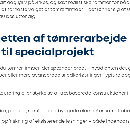
dit dagligliv påvirkes, og sæt realistiske rammer for b
 at forhaste valget af tømrerfirmaer – det lønner sig at 
u beslutter dig.
letten af tømrerarbejde 
til specialprojekt
du tømrerfirmaer, der spænder bredt – hvad enten det 
duer eller mere avancerede snedkerløsninger. Typiske op
aurering eller styrkelse af træbaserede konstruktioner 
øre, paneler, samt specialbyggede elementer som skabe
r opfriskning af eksisterende løsninger – både indendør