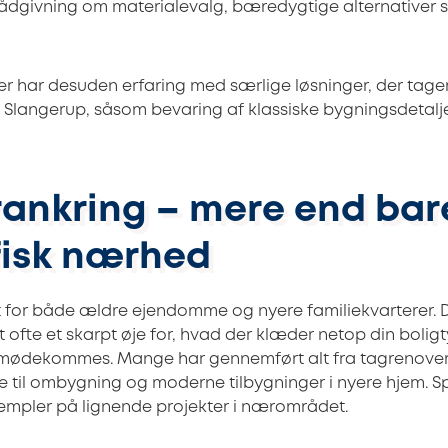
ådgivning om materialevalg, bæredygtige alternativer 
r har desuden erfaring med særlige løsninger, der tager 
 Slangerup, såsom bevaring af klassiske bygningsdetaljer 
rankring – mere end bar
isk nærhed
 for både ældre ejendomme og nyere familiekvarterer. D
 ofte et skarpt øje for, hvad der klæder netop din boli
 imødekommes. Mange har gennemført alt fra tagrenove
se til ombygning og moderne tilbygninger i nyere hjem. 
empler på lignende projekter i nærområdet.