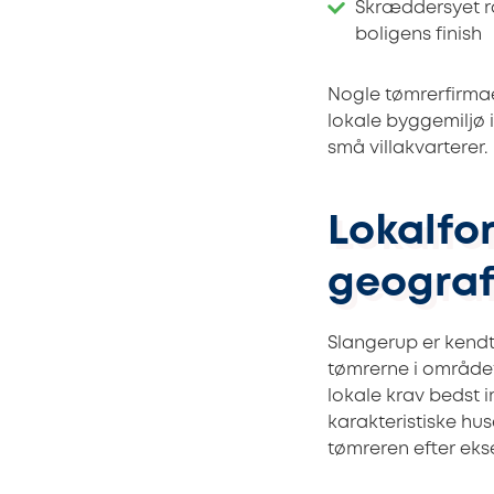
Skræddersyet r
boligens finish
Nogle tømrerfirmae
lokale byggemiljø i
små villakvarterer.
Lokalfo
geograf
Slangerup er kendt
tømrerne i området
lokale krav bedst
karakteristiske hu
tømreren efter eks