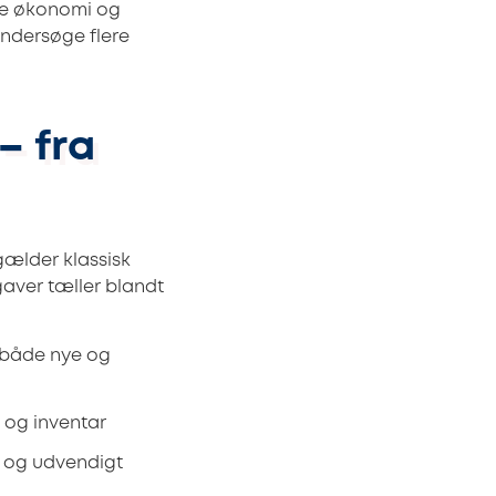
åde økonomi og
undersøge flere
– fra
gælder klassisk
gaver tæller blandt
i både nye og
 og inventar
s og udvendigt