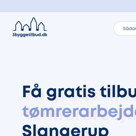
Sådan
Få gratis tilb
tømrerarbejd
Slangerup