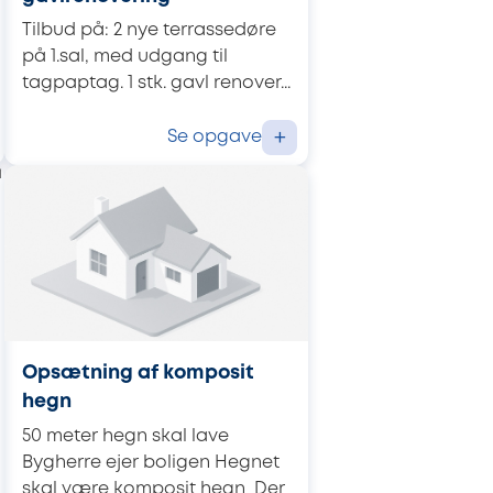
Tilbud på: 2 nye terrassedøre
på 1.sal, med udgang til
tagpaptag. 1 stk. gavl renover...
Se opgave
+
Opsætning af komposit
hegn
50 meter hegn skal lave
Bygherre ejer boligen Hegnet
skal være komposit hegn Der