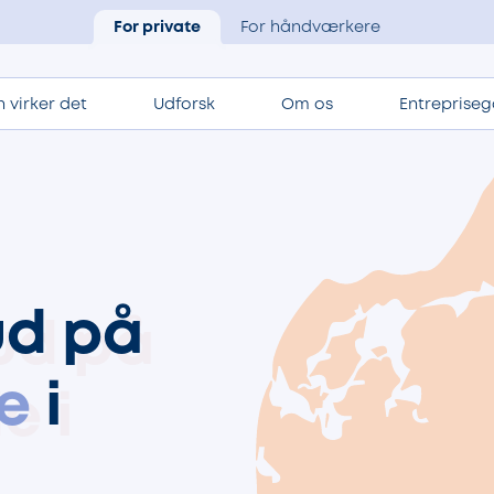
For private
For håndværkere
 virker det
Udforsk
Om os
Entrepriseg
ud på
e
i