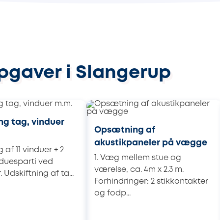
pgaver i Slangerup
ng tag, vinduer
Opsætning af
akustikpaneler på vægge
 af 11 vinduer + 2
1. Væg mellem stue og
duesparti ved
værelse, ca. 4m x 2.3 m.
 Udskiftning af ta...
Forhindringer: 2 stikkontakter
og fodp...