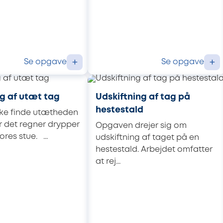
Se opgave
Se opgave
+
+
g af utæt tag
Udskiftning af tag på
hestestald
kke finde utætheden
år det regner drypper
Opgaven drejer sig om
ores stue. ...
udskiftning af taget på en
hestestald. Arbejdet omfatter
at rej...