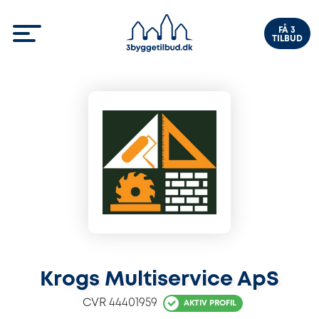
FÅ 3
TILBUD
Krogs Multiservice ApS
CVR
44401959
AKTIV PROFIL