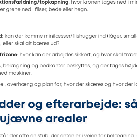
ktionsfældning/topkapning
, hvor kronen tages ned i m
er grene ned i fliser, bede eller hegn.
:
d
: kan der komme minilæsser/flishugger ind (låger, smal
, eller skal alt bæres ud?
frizone
: hvor kan der arbejdes sikkert, og hvor skal træe
s, belægning og bedkanter beskyttes, og der tages højde
med maskiner.
skel, overhæng og plan for, hvor der skæres og hvor der 
ødder og efterarbejde: s
ujævne arealer
tår der ofte en stub, der enten er i vejen for belægning,