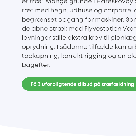
et træ”. Mange grunde i Hareskovby o
tæt med hegn, udhuse og carporte, o
begrænset adgang for maskiner. Sam
de åbne stræk mod Flyvestation Værl
lavninger stille ekstra krav til planl
oprydning. I sådanne tilfælde kan a
topkapning, korrekt rigging og en pl
bagefter.
Få 3 uforpligtende tilbud på træfældning