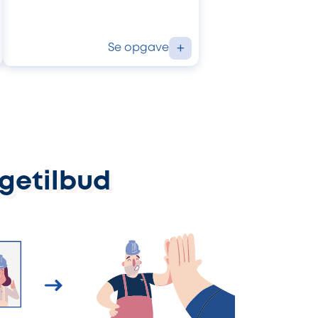
Se opgave
+
ggetilbud