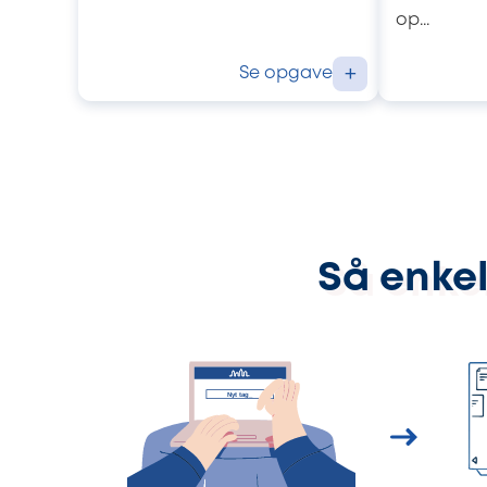
op...
Se opgave
+
Så enkel