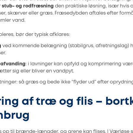
r
stub- og rodfræsning
den praktiske løsning, især hvis
fliser, skærver eller græs. Fræsedybden aftales efter formå
amler vand.
bleres, bør der typisk afklares:
g
ved kommende belægning (stabilgrus, afretningslag) hv
er.
 afvanding
: i lavninger kan opfyld og komprimering væ
ter sig eller bliver en vandpyt.
tninger: så græs og bede ikke “flyder ud” efter oprydnin
ng af træ og flis – bort
enbrug
op til brænde-længder, og grene kan flises. I Værløse se