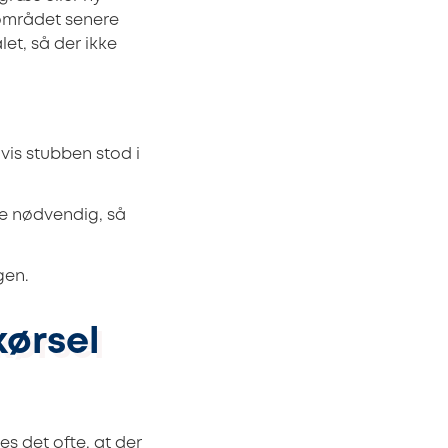
 området senere
let, så der ikke
is stubben stod i
re nødvendig, så
gen.
kørsel
s det ofte, at der