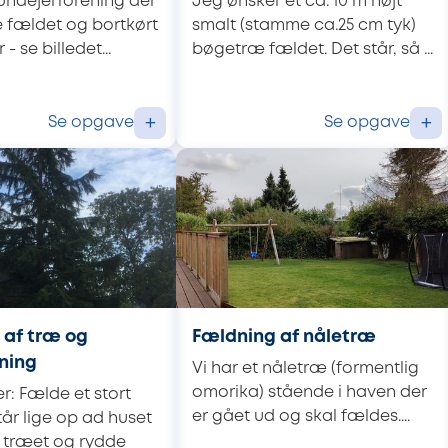
rundejerforening der
Jeg ønsker et ca. 10 m højt
 fældet og bortkørt
smalt (stamme ca.25 cm tyk)
- se billedet...
bøgetræ fældet. Det står, så ...
Se opgave
Se opgave
+
+
 af træ og
Fældning af nåletræ
ning
Vi har et nåletræ (formentlig
omorika) stående i haven der
: Fælde et stort
er gået ud og skal fældes....
år lige op ad huset
 træet og rydde