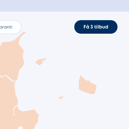
Få 3 tilbud
aranti