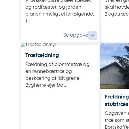
Vi ønsker disse træer fældet
Vi er en g
og rodfæstet, og jorden
skal havde
planen rimeligt efterfølgende.
2 egetræer 
T...
Se opgave
+
Træfældning
Fældning af blommetræ og
en rønnebærtræ og
beskæring af lidt grene
Bygherre ejer bo...
Fældning
stubfræs
Opgaven er
træ som st
Bortskaffe