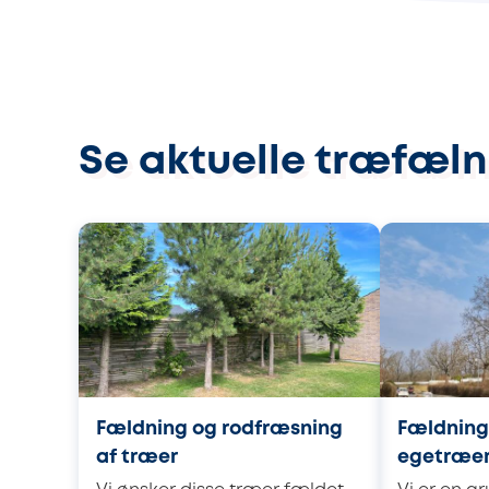
Se aktuelle træfæln
Fældning og rodfræsning
Fældning
af træer
egetræe