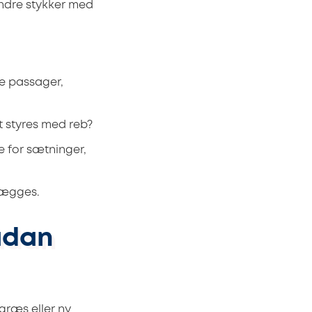
indre stykker med
le passager,
t styres med reb?
 for sætninger,
lægges.
ådan
 græs eller ny