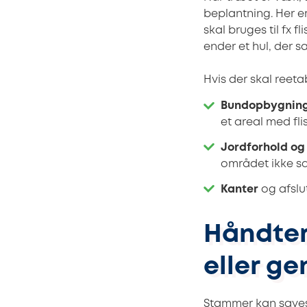
beplantning. Her e
skal bruges til fx 
ender et hul, der s
Hvis der skal reeta
Bundopbygnin
et areal med flis
Jordforhold og
området ikke sæt
Kanter
og afslu
Håndteri
eller g
Stammer kan saves 