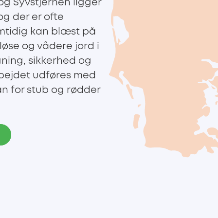
g Syvstjernen ligger
g der er ofte
tidig kan blæst på
øse og vådere jord i
ægning, sikkerhed og
rbejdet udføres med
an for stub og rødder