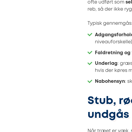
ofte udført som
se
reb, så der ikke ryg
Typisk gennemgås
Adgangsforhol
niveauforskelle)
Faldretning og 
Underlag
: græ
hvis der køres 
Nabohensyn
: 
Stub, r
undgås 
Når træet er væk, s