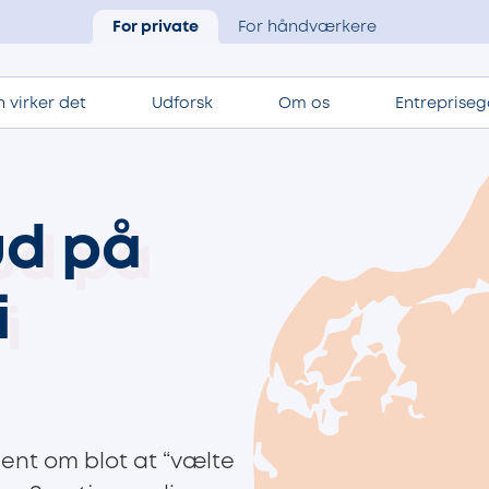
For private
For håndværkere
 virker det
Udforsk
Om os
Entrepriseg
ud på
i
ent om blot at “vælte