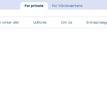
For private
For håndværkere
 virker det
Udforsk
Om os
Entrepriseg