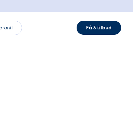
Få 3 tilbud
aranti