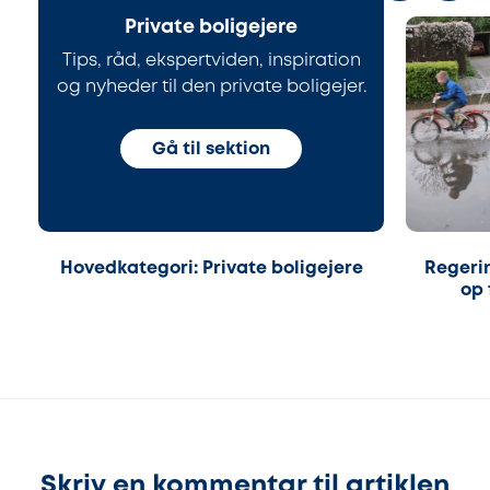
Private boligejere
Tips, råd, ekspertviden, inspiration
og nyheder til den private boligejer.
Gå til sektion
Hovedkategori: Private boligejere
Regeri
op 
Skriv en kommentar til artiklen