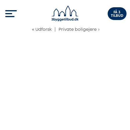
FÅ 3
TILBUD
«
Udforsk
|
Private boligejere
›