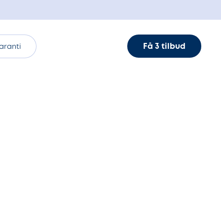
Få 3 tilbud
aranti