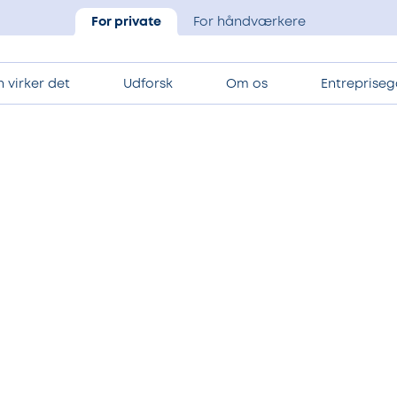
For private
For håndværkere
 virker det
Udforsk
Om os
Entrepriseg