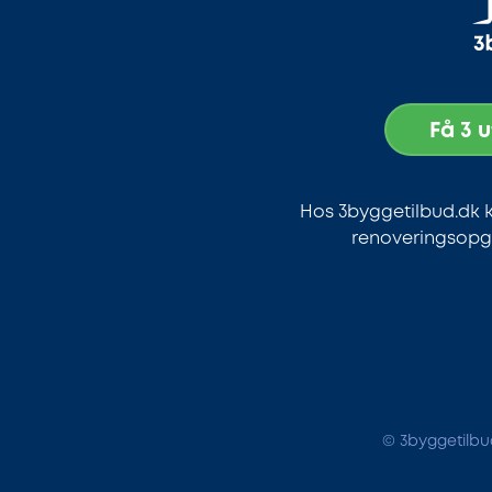
Få 3 
Hos 3byggetilbud.dk k
renoveringsopga
© 3byggetilbud