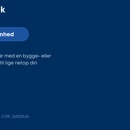
dk
omhed
år med en bygge- eller
l lige netop din
- CVR: 26832624