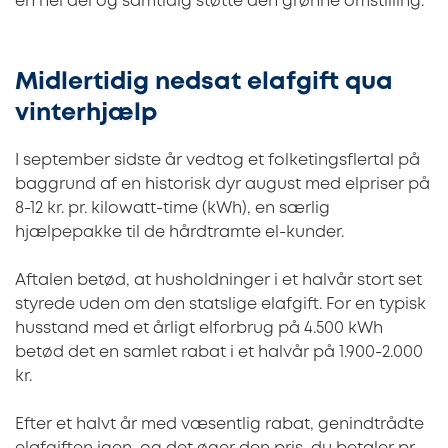
en hel del og samtidig støtte den grønne omstilling.
Midlertidig nedsat elafgift qua
vinterhjælp
I september sidste år vedtog et folketingsflertal på
baggrund af en historisk dyr august med elpriser på
8-12 kr. pr. kilowatt-time (kWh), en særlig
hjælpepakke til de hårdtramte el-kunder.
Aftalen betød, at husholdninger i et halvår stort set
styrede uden om den statslige elafgift. For en typisk
husstand med et årligt elforbrug på 4.500 kWh
betød det en samlet rabat i et halvår på 1.900-2.000
kr.
Efter et halvt år med væsentlig rabat, genindtrådte