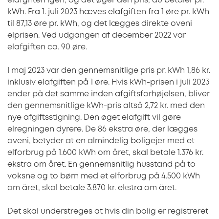
elafgiften igen, og det øger den pris, du betaler pr.
kWh. Fra 1. juli 2023 hæves elafgiften fra 1 øre pr. kWh
til 87,13 øre pr. kWh, og det lægges direkte oveni
elprisen. Ved udgangen af december 2022 var
elafgiften ca. 90 øre.
I maj 2023 var den gennemsnitlige pris pr. kWh 1,86 kr.
inklusiv elafgiften på 1 øre. Hvis kWh-prisen i juli 2023
ender på det samme inden afgiftsforhøjelsen, bliver
den gennemsnitlige kWh-pris altså 2,72 kr. med den
nye afgiftsstigning. Den øget elafgift vil gøre
elregningen dyrere. De 86 ekstra øre, der lægges
oveni, betyder at en almindelig boligejer med et
elforbrug på 1.600 kWh om året, skal betale 1.376 kr.
ekstra om året. En gennemsnitlig husstand på to
voksne og to børn med et elforbrug på 4.500 kWh
om året, skal betale 3.870 kr. ekstra om året.
Det skal understreges at hvis din bolig er registreret