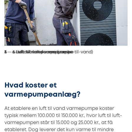
1 — 6 Luft-til-vand varmepumpe
2 — 6 Luft-til-vand varmepumpe
3 — 6 Jordvarmepumpe (væske-til-vand)
4 — 6 Jordvarmepumpe (væske-til-vand)
5 — 6 Luft-til-luft varmepumpe
6 — 6 Luft-til-luft varmepumpe
Hvad koster et
varmepumpeanlæg?
At etablere en luft til vand varmepumpe koster
typisk mellem 100.000 til 150.000 kr., hvor luft til luft-
varmepumpen står til 15.000 og 25.000 kr., at få
etableret. Dog leverer det kun varme til mindre