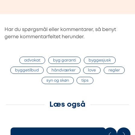
Har du spørgsmål eller kommentarer, så benyt
gerne kommentarfeltet herunder.
advokat
byg garanti
byggesjusk
byggetilbud
håndværker
love
regler
syn og skøn
tips
Læs også