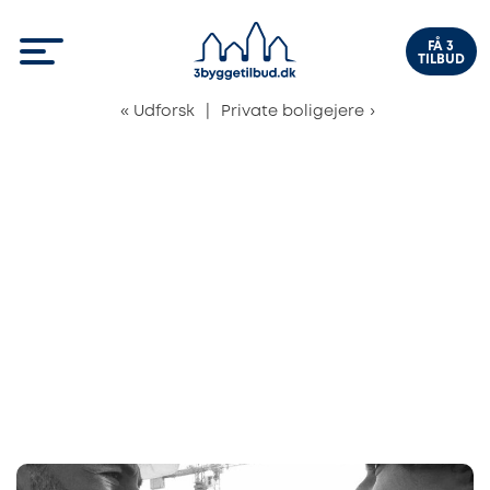
FÅ 3
TILBUD
«
Udforsk
|
Private boligejere
›