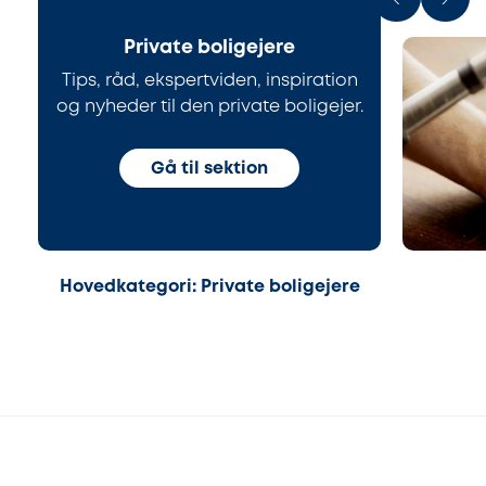
Private boligejere
Tips, råd, ekspertviden, inspiration
og nyheder til den private boligejer.
Gå til sektion
Hovedkategori: Private boligejere