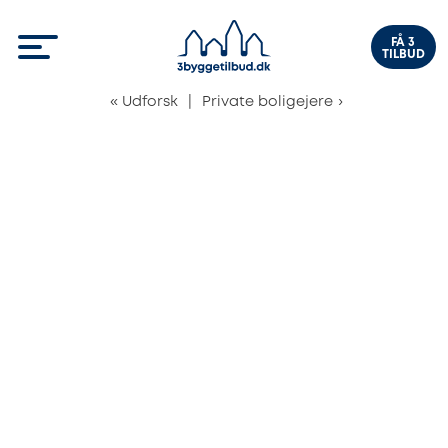
FÅ 3
TILBUD
«
Udforsk
|
Private boligejere
›