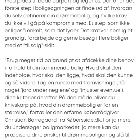
med plads til både carport og legehus. Derfor er det
første step i boligsøgningen at finde ud af, hvordan
du selv definerer din drømmebolig, og hvilke krav
du ikke vil gå på kompromis med. Et step, som ikke
er ligeså enkelt, som det lyder. Det kræver nemlig et
grundigt forarbejde og gerne besøg i flere boliger
med et ”til salg”-skilt.
”Brug meget tid på grundigt at afdække dine behov
i forhold til din kommende bolig. Hvad skal den
indeholde, hvor skal den ligge, hvad skal den kunne
og så videre. Tag en runde med fremvisninger, få
noget ’jord under neglene’ og finjuster eventuelt
dine kriterier derefter. På den måde bliver du
knivskarp på, hvad din drømmebolig er for en
størrelse,” fortæller den erfarne køberrådgiver
Christian Borregaard fra Købersside.dk. For jo mere
du undersøger boligmarkedet, jo mere kan du
præcisere dine ønsker til drømmeboligen og slå til,