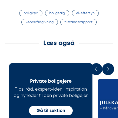
boligkøb
boligsalg
el-eftersyn
køberrådgivning
tilstandsrapport
Læs også
Private boligejere
Tips, råd, ekspertviden, inspiration
og nyheder til den private boligejer.
Gå til sektion