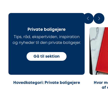
Private boligejere
Tips, råd, ekspertviden, inspiration
og nyheder til den private boligejer.
Gå til sektion
Hovedkategori: Private boligejere
Hvor m
af