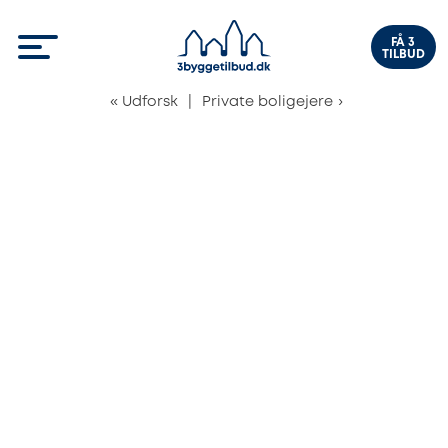
FÅ 3
TILBUD
«
Udforsk
|
Private boligejere
›