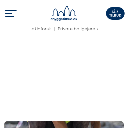
FÅ 3
TILBUD
«
Udforsk
|
Private boligejere
›