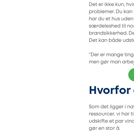
Det er ikke kun, hv
problemer. Du kan o
har du et hus uden 
særdeleshed til n
brandsikkerhed. De
Det kan både udst
”Der er mange ting
men gør man arbejd
Hvorfor 
Som det ligger i n
ressourcer, vi har 
udskifte et par vi
gør en stor å.