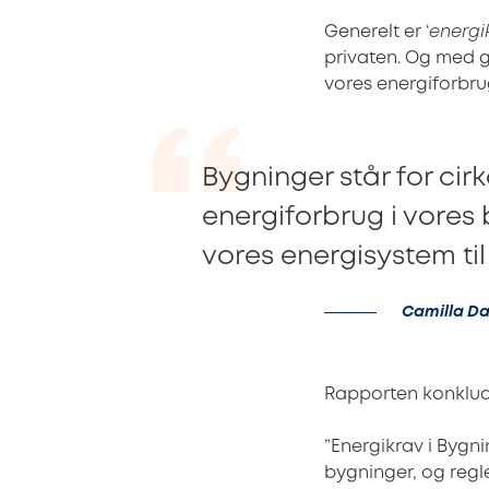
Generelt er ‘
energi
privaten. Og med 
vores energiforbru
Bygninger står for ci
energiforbrug i vores b
vores energisystem ti
Camilla Da
Rapporten konklud
”Energikrav i Bygni
bygninger, og regl