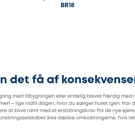
BR18
n det få af konsekvense
 i gang med tilbygningen eller endelig blevet færdig med
en – lige indtil dagen, hvor du sælger huset igen. Har du
ere at blive ramt med et erstatningskrav fra de nye ejer
orsikringsselskabet ikke dække omkostningerne, hvis retn