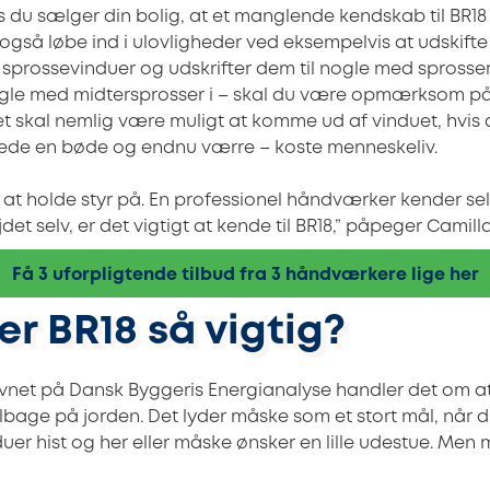
is du sælger din bolig, at et manglende kendskab til BR18
gså løbe ind i ulovligheder ved eksempelvis at udskifte 
sprossevinduer og udskrifter dem til nogle med sprosser 
ogle med midtersprosser i – skal du være opmærksom på 
t skal nemlig være muligt at komme ud af vinduet, hvis 
ede en bøde og endnu værre – koste menneskeliv.
 at holde styr på. En professionel håndværker kender sel
et selv, er det vigtigt at kende til BR18,” påpeger Cami
Få 3 uforpligtende tilbud fra 3 håndværkere lige her
er BR18 så vigtig?
avnet på Dansk Byggeris Energianalyse handler det om a
tilbage på jorden. Det lyder måske som et stort mål, når 
nduer hist og her eller måske ønsker en lille udestue. 