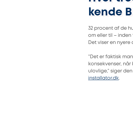
kende B
32 procent af de h
om eller til – inden
Det viser en nyere
”Det er faktisk ma
konsekvenser, når 
ulovlige,” siger de
installator.dk
.