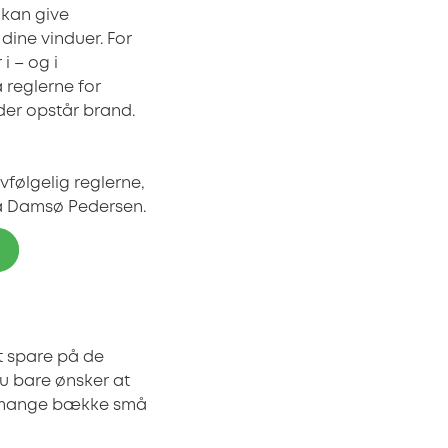
 kan give
dine vinduer. For
i – og i
reglerne for
der opstår brand.
vfølgelig reglerne,
lla Damsø Pedersen.
t spare på de
du bare ønsker at
Men mange bække små