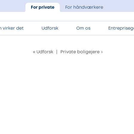
For private
For håndværkere
 virker det
Udforsk
Om os
Entrepriseg
«
Udforsk
|
Private boligejere
›