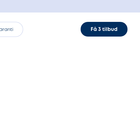
Få 3 tilbud
aranti