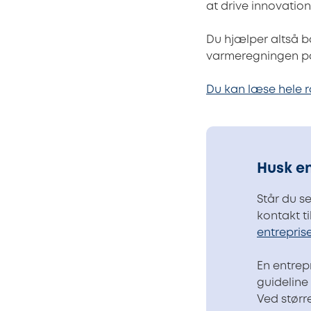
at drive innovatio
Du hjælper altså 
varmeregningen på 
Du kan læse hele 
Husk en
Står du s
kontakt t
entrepris
En entrep
guideline 
Ved størr