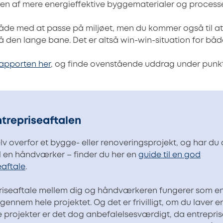
nen af mere energieffektive byggematerialer og processe
både med at passe på miljøet, men du kommer også til a
den lange bane. Det er altså win-win-situation for både
rapporten her
, og finde ovenstående uddrag under punkt 
trepriseaftalen
elv overfor et bygge- eller renoveringsprojekt, og har du 
il en håndværker – finder du her en
guide til en god
eaftale
.
riseaftale mellem dig og håndværkeren fungerer som e
gennem hele projektet. Og det er frivilligt, om du laver en 
e projekter er det dog anbefalelsesværdigt, da entrepri