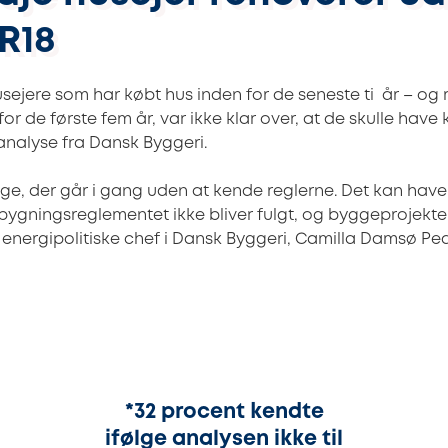
R18
usejere som har købt hus inden for de seneste ti år – og
 for de første fem år, var ikke klar over, at de skulle have 
 analyse fra Dansk Byggeri.
nge, der går i gang uden at kende reglerne. Det kan have
bygningsreglementet ikke bliver fulgt, og byggeprojekt
n energipolitiske chef i Dansk Byggeri, Camilla Damsø Ped
32%
*32 procent kendte
ifølge analysen ikke til