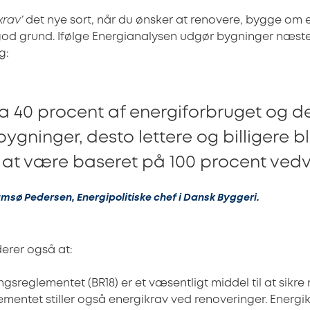
krav’
det nye sort, når du ønsker at renovere, bygge om el
god grund. Ifølge Energianalysen udgør bygninger næste
g:
rka 40 procent af energiforbruget og 
ygninger, desto lettere og billigere bl
l at være baseret på 100 procent vedv
msø Pedersen, Energipolitiske chef i Dansk Byggeri.
erer også at:
ngsreglementet (BR18) er et væsentligt middel til at sikre
ementet stiller også energikrav ved renoveringer. Energik