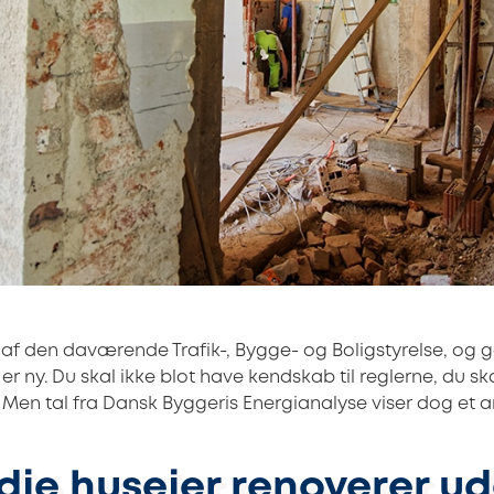
 af den daværende Trafik-, Bygge- og Boligstyrelse, og 
r ny. Du skal ikke blot have kendskab til reglerne, du s
. Men tal fra Dansk Byggeris Energianalyse viser dog et a
dje husejer renoverer u