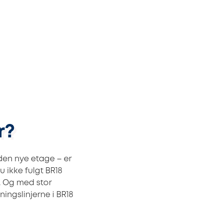
r?
 den nye etage – er
 ikke fulgt BR18
e. Og med stor
ingslinjerne i BR18