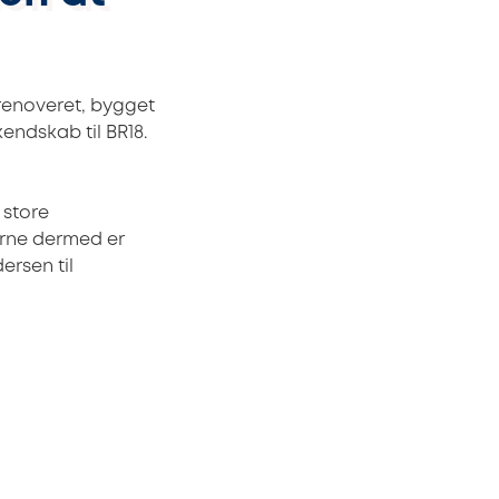
 renoveret, bygget
kendskab til BR18.
 store
erne dermed er
ersen til