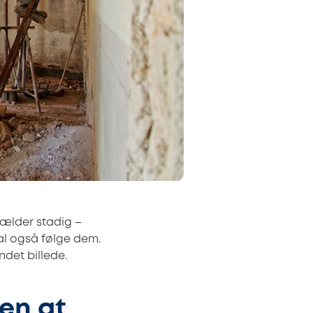
gælder stadig –
kal også følge dem.
ndet billede.
den at