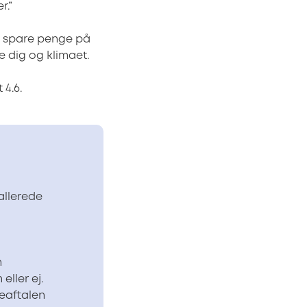
r.”
t spare penge på
 dig og klimaet.
4.6.
allerede
n
eller ej.
seaftalen