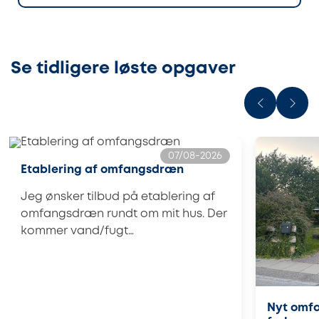
Se tidligere løste opgaver
07/08-2026
Etablering af omfangsdræn
Jeg ønsker tilbud på etablering af
omfangsdræn rundt om mit hus. Der
kommer vand/fugt…
Nyt omfa