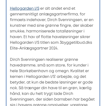
Hellogarden I/S
er alt andet end et
gennemsnitligt anlægsgartnerfirma, for
firmaets indehaver, Dirch Svenningsen, er en
kunstner med sine grønne fingre, der skaber
smukke, harmoniserede totalløsninger i
haven. Et hav af flotte haveløsninger sikrer
Hellogarden I/S titlen som 3byggetilbud.dks
Elite-Anlægsgartner 2024.
Dirch Svenningsen realiserer grønne
havedrømme, små som store, for kunder i
hele Storkøbenhavn og omegn. Kvalitet er
kernen i Hellogarden I/S’ arbejde, og det
betyder, at kun de bedste løsninger er gode
nok. Så trænger din have til en grøn, kærlig
hånd, kan du helt trygt lade Dirch
Svenningsen, der siden barnsben har begået
sig i havens grønne omgivelser, varetage