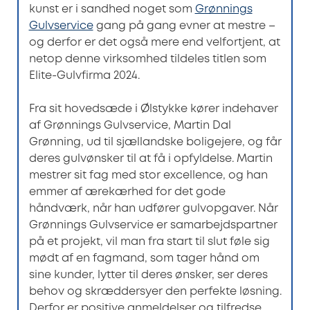
kunst er i sandhed noget som
Grønnings
Gulvservice
gang på gang evner at mestre –
og derfor er det også mere end velfortjent, at
netop denne virksomhed tildeles titlen som
Elite-Gulvfirma 2024.
Fra sit hovedsæde i Ølstykke kører indehaver
af Grønnings Gulvservice, Martin Dal
Grønning, ud til sjællandske boligejere, og får
deres gulvønsker til at få i opfyldelse. Martin
mestrer sit fag med stor excellence, og han
emmer af ærekærhed for det gode
håndværk, når han udfører gulvopgaver. Når
Grønnings Gulvservice er samarbejdspartner
på et projekt, vil man fra start til slut føle sig
mødt af en fagmand, som tager hånd om
sine kunder, lytter til deres ønsker, ser deres
behov og skræddersyer den perfekte løsning.
Derfor er positive anmeldelser og tilfredse