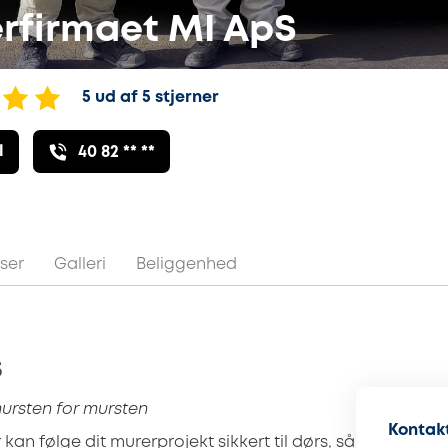
rfirmaet MI ApS
5 ud af 5 stjerner
l
40 82 ** **
ser
Galleri
Beliggenhed
S
ursten for mursten
Kontakt
kan følge dit murerprojekt sikkert til dørs, så