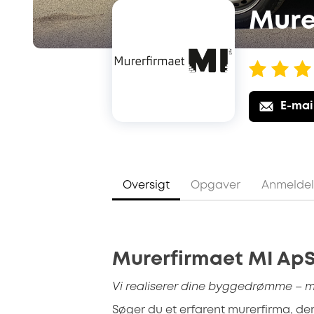
Mure
E-mai
Oversigt
Opgaver
Anmeldel
Murerfirmaet MI Ap
Vi realiserer dine byggedrømme
– m
Søger du et erfarent murerfirma, der 