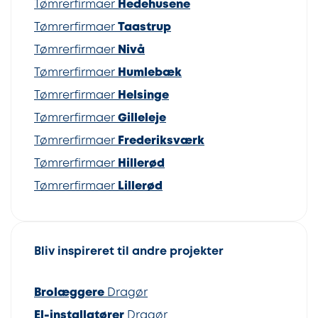
Tømrerfirmaer
Hedehusene
Tømrerfirmaer
Taastrup
Tømrerfirmaer
Nivå
Tømrerfirmaer
Humlebæk
Tømrerfirmaer
Helsinge
Tømrerfirmaer
Gilleleje
Tømrerfirmaer
Frederiksværk
Tømrerfirmaer
Hillerød
Tømrerfirmaer
Lillerød
Bliv inspireret til andre projekter
Brolæggere
Dragør
El-installatører
Dragør