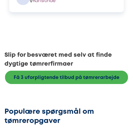
Karlslunde
Slip for besværet med selv at finde
dygtige tømrerfirmaer
Få 3 uforpligtende tilbud på tømrerarbejde
Populære spørgsmål om
tømreropgaver