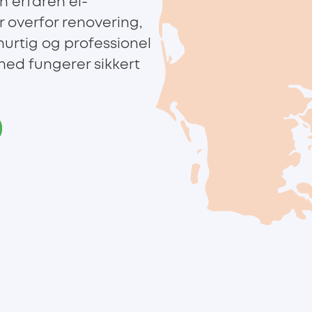
n erfaren el-
r overfor renovering,
u hurtig og professionel
mhed fungerer sikkert