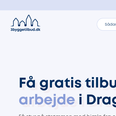
Sådan
Få gratis til
arbejde
i Dra