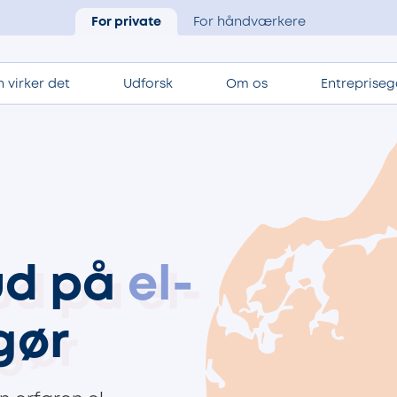
For private
For håndværkere
 virker det
Udforsk
Om os
Entrepriseg
bud på
el-
gør