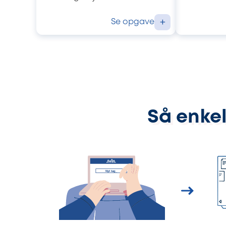
Se opgave
+
Så enkel