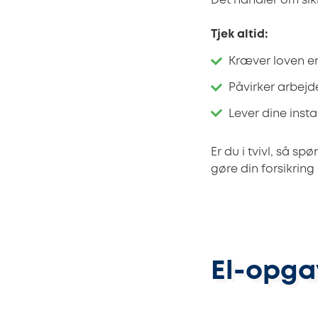
Det handler om sik
Tjek altid:
Kræver loven en
Påvirker arbejd
Lever dine inst
Er du i tvivl, så s
gøre din forsikring
El-opga