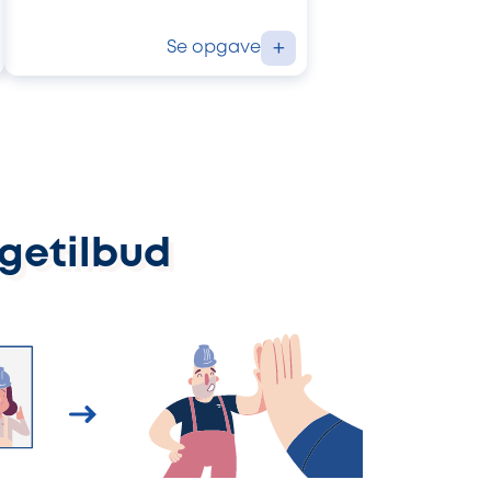
Se opgave
+
ggetilbud