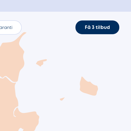
Få 3 tilbud
aranti