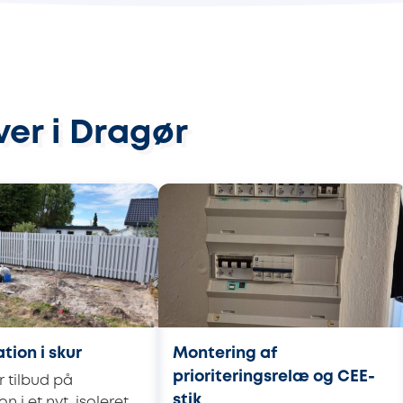
ver i Dragør
ation i skur
Montering af
prioriteringsrelæ og CEE-
 tilbud på
stik
on i et nyt, isoleret