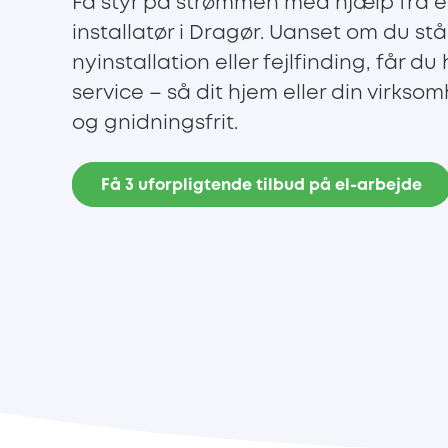
Få styr på strømmen med hjælp fra e
installatør i Dragør. Uanset om du stå
nyinstallation eller fejlfinding, får d
service – så dit hjem eller din virkso
og gnidningsfrit.
Få 3 uforpligtende tilbud på el-arbejde