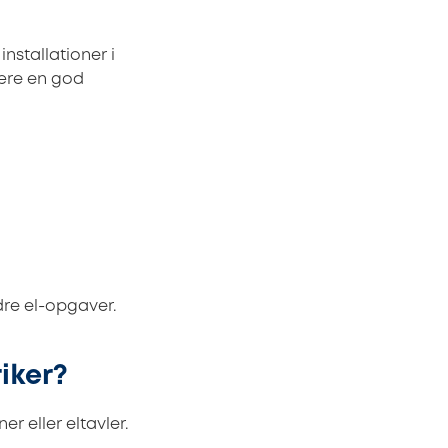
installationer i
være en god
re el-opgaver.
iker?
r eller eltavler.