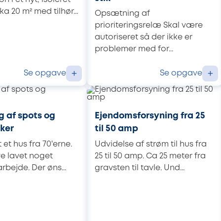
ka 20 m² med tilhør...
Opsætning af
prioriteringsrelæ Skal være
autoriseret så der ikke er
problemer med for...
Se opgave
Se opgave
+
+
g af spots og
Ejendomsforsyning fra 25
ker
til 50 amp
 et hus fra 70'erne.
Udvidelse af strøm til hus fra
ve lavet noget
25 til 50 amp. Ca 25 meter fra
arbejde. Der øns...
gravsten til tavle. Und...