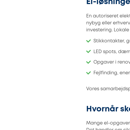
El-løsninge
En autoriseret elek
nybyg eller erhverv
investering. Lokale
Stikkontakter, 
LED spots, dæm
Opgaver i renov
Fejlfinding, en
Vores samarbejdsp
Hvornår sk
Mange el-opgaver kr