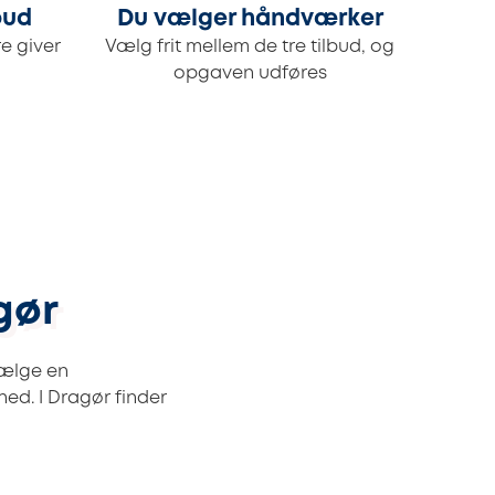
bud
Du vælger håndværker
e giver
Vælg frit mellem de tre tilbud, og
opgaven udføres
gør
 vælge en
hed. I Dragør finder