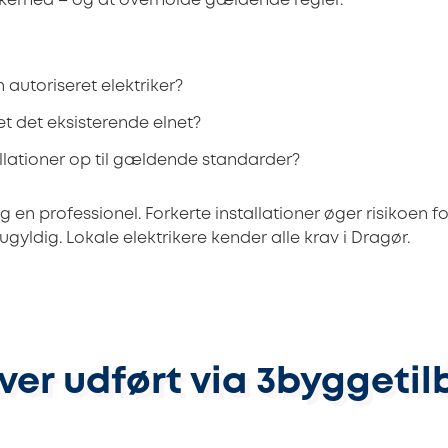
kerhed – og at overholde gældende regler.
 autoriseret elektriker?
et det eksisterende elnet?
allationer op til gældende standarder?
pørg en professionel. Forkerte installationer øger risikoen 
 ugyldig. Lokale elektrikere kender alle krav i Dragør.
ver udført via 3byggetil