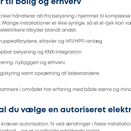
r til bolig og erhverv
triker håndterer alt fra belysning i hjemmet til komplekse 
. Mange installationer er ikke synlige, så et el-tjek kan 
 elektrikere tilbyder blandt andet:
gruppeafbrydere, eltavler og HFI/HPFI-anlæg
pbar belysning og KNX-integration
ering, nybyggeri og erhverv
ergistyring samt opsætning af ladestandere
artnere i området har erfaring med både større og mind
al du vælge en autoriseret elektr
æver autorisation, fx ved ændringer i faste installatione