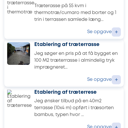
Træterasse på 55 kvm i
thermotræ/cumaro med borter og 1
trin i terrassen samlede læng...
Se opgave
+
Etablering af træterrasse
Jeg søger en pris på at få bygget en
100 M2 træterrasse i almindelig tryk
imprægneret...
Se opgave
+
Etablering af træterrese
Jeg ønsker tilbud på en 40m2
terrasse (10x4 m) opført i træsorten
bambus, typen hvor ...
Se opgave
+