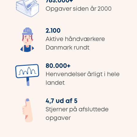
765.000
+
Opgaver siden år 2000
2.100
Aktive håndværkere
Danmark rundt
80.000
+
Henvendelser årligt i hele
landet
4,7 ud af 5
Stjerner på afsluttede
opgaver