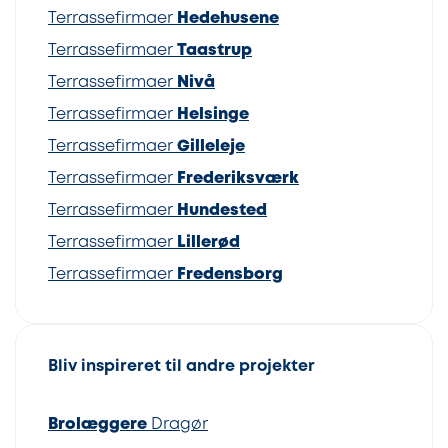
Terrassefirmaer
Hedehusene
Terrassefirmaer
Taastrup
Terrassefirmaer
Nivå
Terrassefirmaer
Helsinge
Terrassefirmaer
Gilleleje
Terrassefirmaer
Frederiksværk
Terrassefirmaer
Hundested
Terrassefirmaer
Lillerød
Terrassefirmaer
Fredensborg
Bliv inspireret til andre projekter
Brolæggere
Dragør