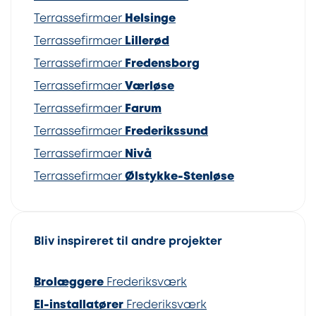
Terrassefirmaer
Helsinge
Terrassefirmaer
Lillerød
Terrassefirmaer
Fredensborg
Terrassefirmaer
Værløse
Terrassefirmaer
Farum
Terrassefirmaer
Frederikssund
Terrassefirmaer
Nivå
Terrassefirmaer
Ølstykke-Stenløse
Bliv inspireret til andre projekter
Brolæggere
Frederiksværk
El-installatører
Frederiksværk